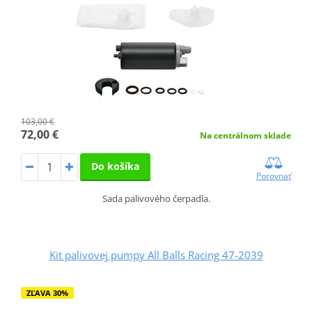
103,00 €
72,00 €
Na centrálnom sklade
Do košíka
Porovnať
Sada palivového čerpadla.
Kit palivovej pumpy All Balls Racing 47-2039
ZĽAVA 30%