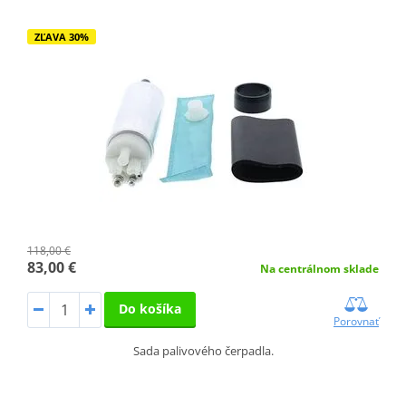
ZĽAVA 30%
118,00 €
83,00 €
Na centrálnom sklade
Do košíka
Porovnať
Sada palivového čerpadla.