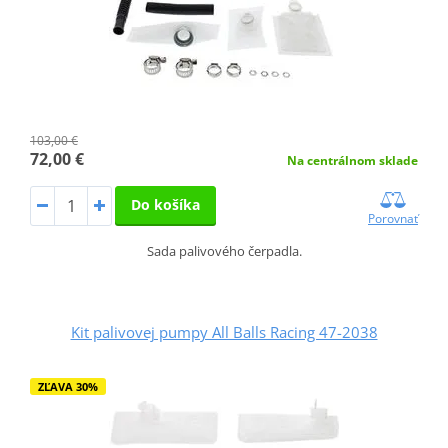
103,00 €
72,00 €
Na centrálnom sklade
Do košíka
Porovnať
Sada palivového čerpadla.
Kit palivovej pumpy All Balls Racing 47-2038
ZĽAVA 30%