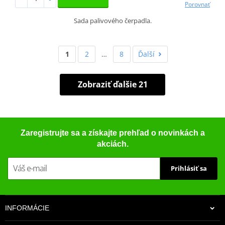
Porovnať
Sada palivového čerpadla.
1
2
…
8
Ďalší
Zobraziť ďalšie 21
Zaregistrujte sa a získajte prehľad o novinkách a
akciách.
Prihlásiť sa
INFORMÁCIE