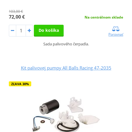
103,00 €
72,00 €
Na centrálnom sklade
Do košíka
Porovnať
Sada palivového čerpadla.
Kit palivovej pumpy All Balls Racing 47-2035
ZĽAVA 30%