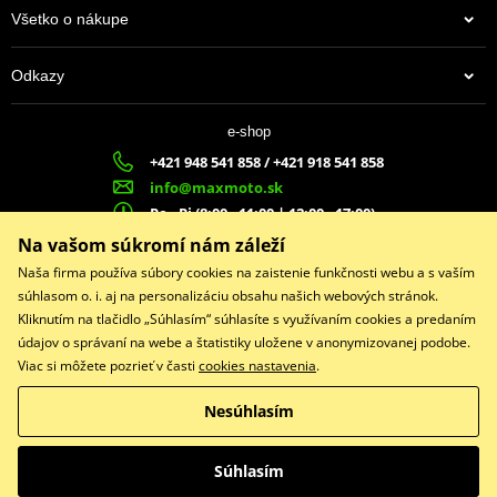
Všetko o nákupe
Odkazy
e-shop
+421 948 541 858 / +421 918 541 858
info@maxmoto.sk
Po - Pi (8:00 - 11:00 | 12:00 - 17:00)
MA
X
MOTO s.r.o.
Na vašom súkromí nám záleží
Slovenských dobrovoľníkov 1439
Naša firma používa súbory cookies na zaistenie funkčnosti webu a s vaším
022 01 Čadca
súhlasom o. i. aj na personalizáciu obsahu našich webových stránok.
Kliknutím na tlačidlo „Súhlasím“ súhlasíte s využívaním cookies a predaním
údajov o správaní na webe a štatistiky uložene v anonymizovanej podobe.
Viac si môžete pozrieť v časti
cookies nastavenia
.
Facebook
Nesúhlasím
Copyright © 2026 www.maxmotoshop.sk
Všetky práva vyhradené
Súhlasím
Prepnúť na klasickú verziu