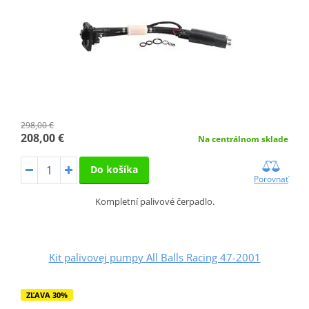
298,00 €
208,00 €
Na centrálnom sklade
Do košíka
Porovnať
Kompletní palivové čerpadlo.
Kit palivovej pumpy All Balls Racing 47-2001
ZĽAVA 30%