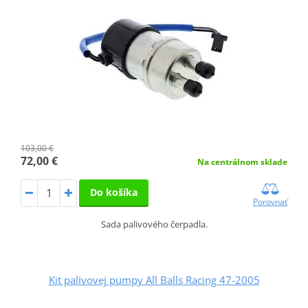
103,00 €
72,00 €
Na centrálnom sklade
Do košíka
Porovnať
Sada palivového čerpadla.
Kit palivovej pumpy All Balls Racing 47-2005