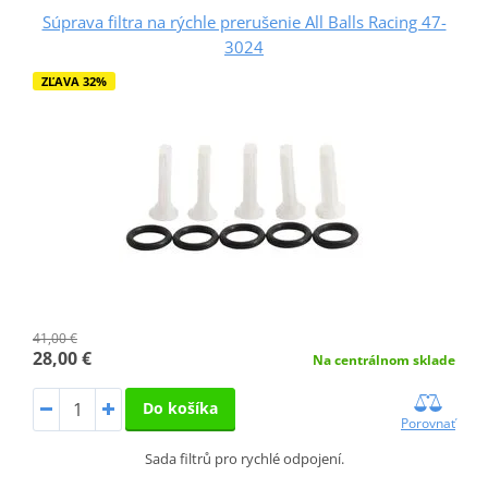
Súprava filtra na rýchle prerušenie All Balls Racing 47-
3024
ZĽAVA 32%
41,00 €
28,00 €
Na centrálnom sklade
Do košíka
Porovnať
Sada filtrů pro rychlé odpojení.