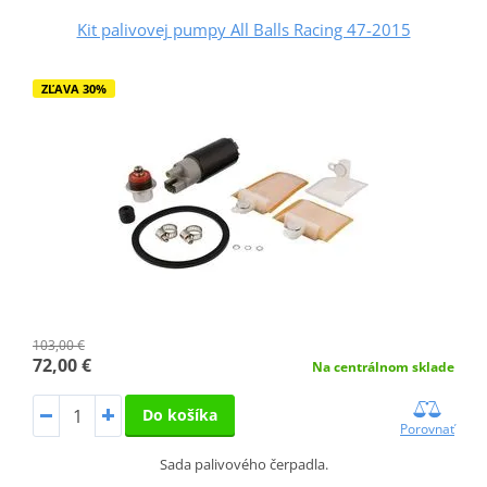
Kit palivovej pumpy All Balls Racing 47-2015
ZĽAVA 30%
103,00 €
72,00 €
Na centrálnom sklade
Do košíka
Porovnať
Sada palivového čerpadla.