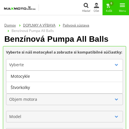
0
Hľadať
Účet
Košík
Menu
Hľadať
Domov
DOPLNKY A VÝBAVA
Palivová sústava
Benzínová Pumpa All Balls
Benzínová Pumpa All Balls
Vyberte si náš motocykel a zobrazte si kompatibilné súčiastky:
Vyberte
Motocykle
Značka
Štvorkolky
Objem motora
Model