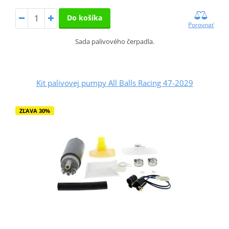
Do košíka
Porovnať
Sada palivového čerpadla.
Kit palivovej pumpy All Balls Racing 47-2029
ZĽAVA 30%