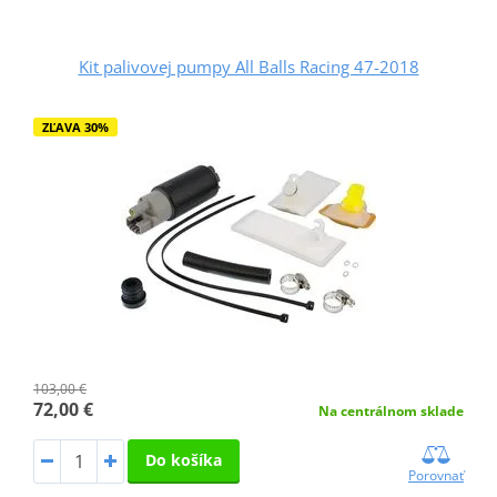
Kit palivovej pumpy All Balls Racing 47-2018
ZĽAVA 30%
103,00 €
72,00 €
Na centrálnom sklade
Do košíka
Porovnať