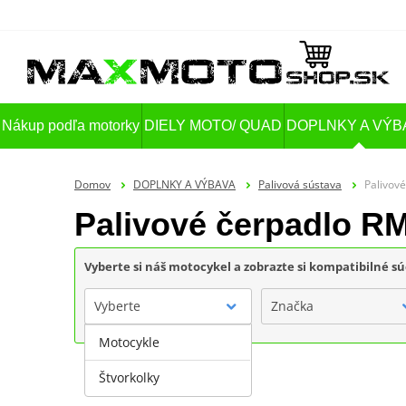
Nákup podľa motorky
DIELY MOTO/ QUAD
DOPLNKY A VÝB
Domov
DOPLNKY A VÝBAVA
Palivová sústava
Palivov
Palivové čerpadlo R
Vyberte si náš motocykel a zobrazte si kompatibilné sú
Vyberte
Značka
Motocykle
Štvorkolky