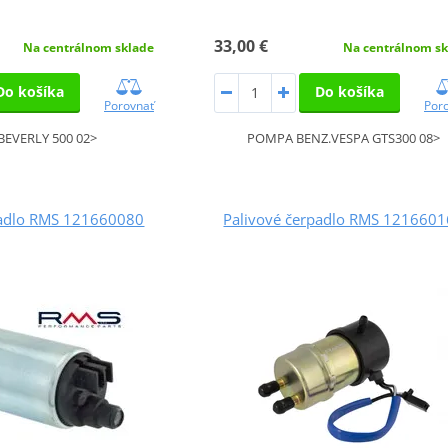
33,00 €
Na centrálnom sklade
Na centrálnom sk
Do košíka
Do košíka
Porovnať
Por
BEVERLY 500 02>
POMPA BENZ.VESPA GTS300 08>
padlo RMS 121660080
Palivové čerpadlo RMS 121660