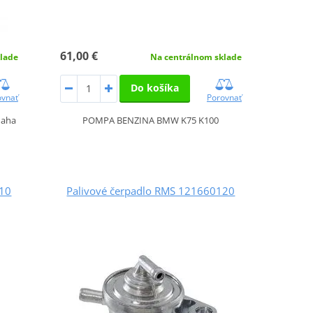
61,00 €
lade
Na centrálnom sklade
Do košíka
ovnať
Porovnať
maha
POMPA BENZINA BMW K75 K100
110
Palivové čerpadlo RMS 121660120