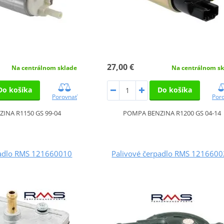
27,00 €
Na centrálnom sklade
Na centrálnom sk
Do košíka
Do košíka
Porovnať
Por
INA R1150 GS 99-04
POMPA BENZINA R1200 GS 04-14
padlo RMS 121660010
Palivové čerpadlo RMS 121660