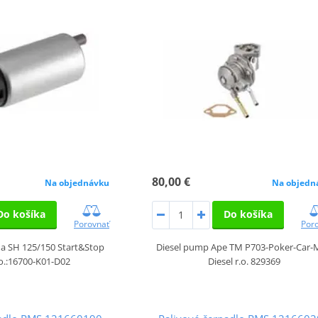
80,00 €
Na objednávku
Na objedn
Do košíka
Do košíka
Porovnať
Por
a SH 125/150 Start&Stop
Diesel pump Ape TM P703-Poker-Car-
r.o.:16700-K01-D02
Diesel r.o. 829369