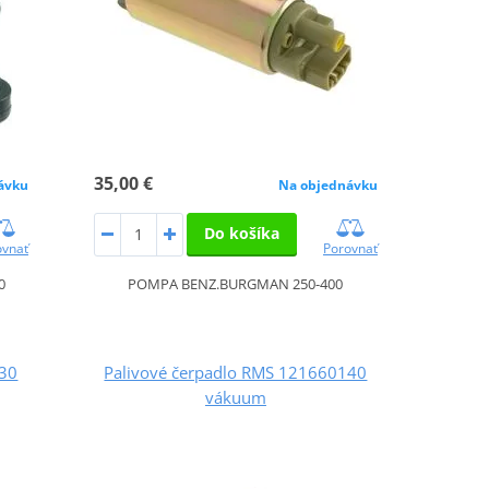
35,00 €
ávku
Na objednávku
Do košíka
ovnať
Porovnať
0
POMPA BENZ.BURGMAN 250-400
130
Palivové čerpadlo RMS 121660140
vákuum