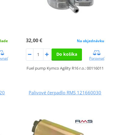
32,00 €
lade
Na objednávku
Do košíka
ovnať
Porovnať
Fuel pump Kymco Agility R16 r.o.: 00116011
020
Palivové čerpadlo RMS 121660030