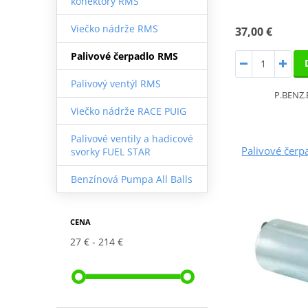
konektory RMS
Viečko nádrže RMS
37,00 €
Palivové čerpadlo RMS
Palivový ventýl RMS
P.BENZ.
Viečko nádrže RACE PUIG
Palivové ventily a hadicové
Palivové čer
svorky FUEL STAR
Benzínová Pumpa All Balls
CENA
27 €
214 €