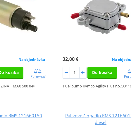
32,00 €
Na objednávku
Na objedn
Do košíka
Do košíka
Porovnať
Por
INA T MAX 500 04>
Fuel pump Kymco Agility Plus r.o.:0011
padlo RMS 121660150
Palivové čerpadlo RMS 121660
diesel