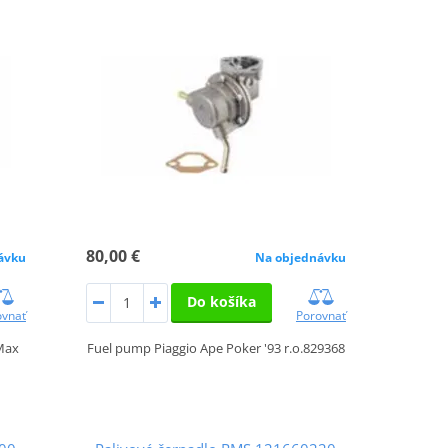
80,00 €
Na objednávku
ávku
Do košíka
Porovnať
ovnať
Fuel pump Piaggio Ape Poker '93 r.o.829368
Max