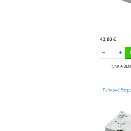
42,00 €
POMPA BENZ
Palivové čer