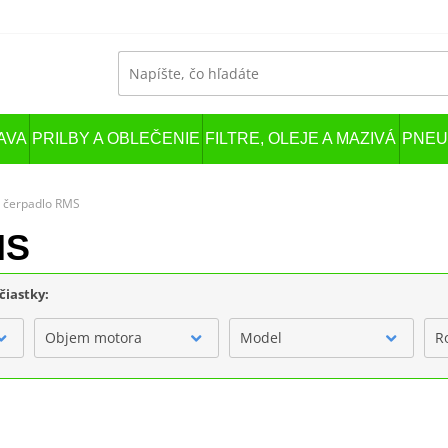
AVA
PRILBY A OBLEČENIE
FILTRE, OLEJE A MAZIVÁ
PNEU
é čerpadlo RMS
MS
čiastky:
Objem motora
Model
R