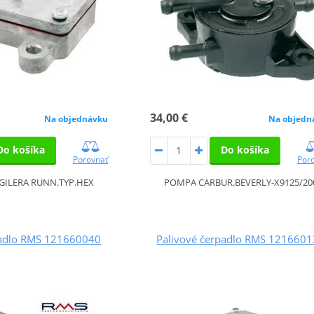
34,00 €
Na objednávku
Na objedn
Do košíka
Do košíka
Porovnať
Por
GILERA RUNN.TYP.HEX
POMPA CARBUR.BEVERLY-X9125/20
padlo RMS 121660040
Palivové čerpadlo RMS 121660