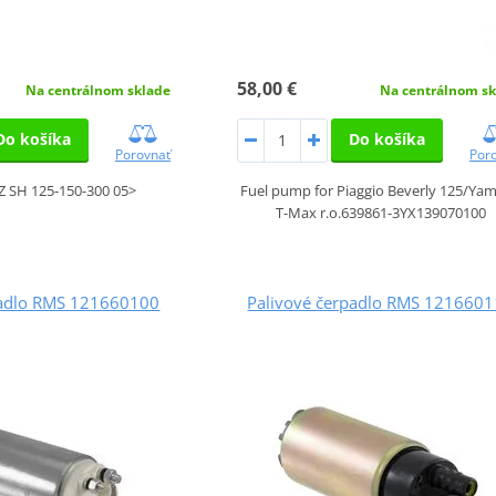
58,00 €
Na centrálnom sklade
Na centrálnom sk
Do košíka
Do košíka
Porovnať
Por
SH 125-150-300 05>
Fuel pump for Piaggio Beverly 125/Ya
T-Max r.o.639861-3YX139070100
padlo RMS 121660100
Palivové čerpadlo RMS 121660