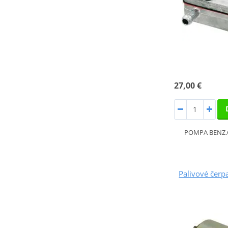
27,00 €
POMPA BENZ.
Palivové čer