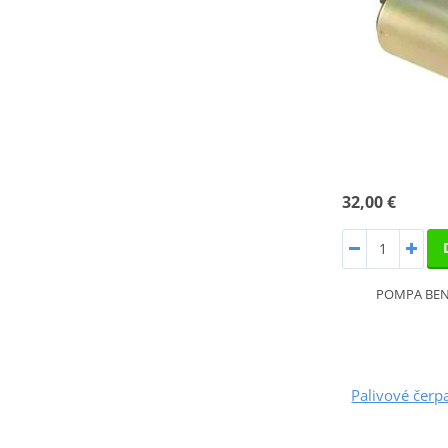
32,00 €
POMPA BENZ
Palivové čer