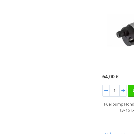
64,00 €
Fuel pump Hond
'13-'16 