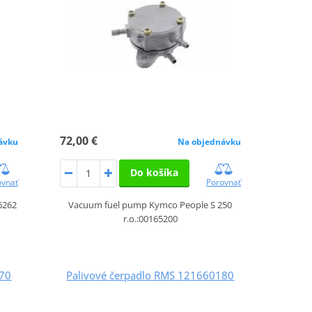
72,00 €
ávku
Na objednávku
Do košíka
ovnať
Porovnať
6262
Vacuum fuel pump Kymco People S 250
r.o.:00165200
170
Palivové čerpadlo RMS 121660180