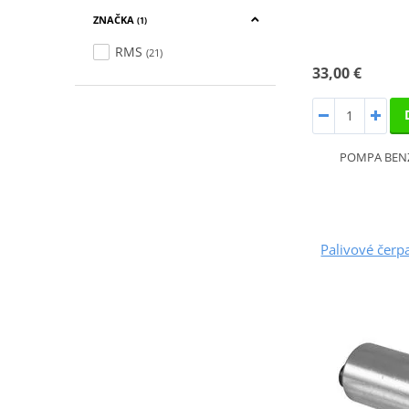
ZNAČKA
(1)
RMS
(21)
33,00 €
POMPA BENZ 
Palivové čer