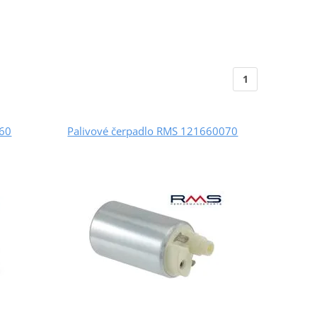
1
060
Palivové čerpadlo RMS 121660070