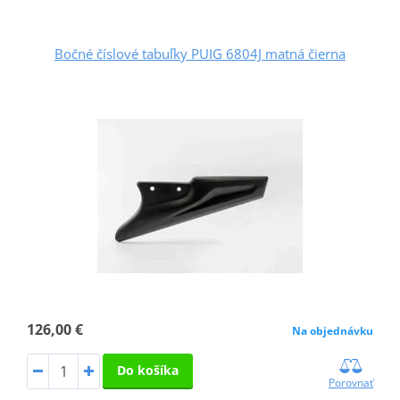
Bočné číslové tabuľky PUIG 6804J matná čierna
126,00 €
Na objednávku
Do košíka
Porovnať