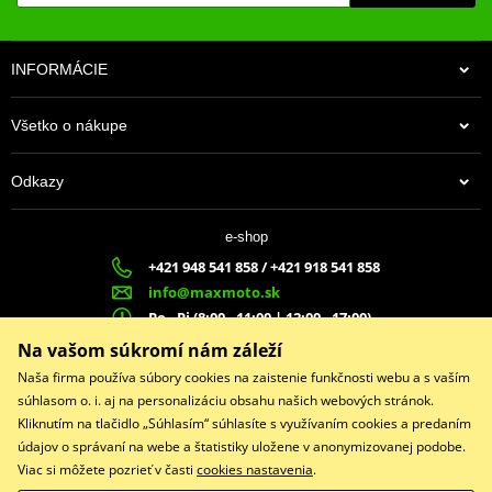
INFORMÁCIE
Všetko o nákupe
Odkazy
e-shop
+421 948 541 858 / +421 918 541 858
info@maxmoto.sk
Po - Pi (8:00 - 11:00 | 12:00 - 17:00)
MA
X
MOTO s.r.o.
Na vašom súkromí nám záleží
Slovenských dobrovoľníkov 1439
Naša firma používa súbory cookies na zaistenie funkčnosti webu a s vaším
022 01 Čadca
súhlasom o. i. aj na personalizáciu obsahu našich webových stránok.
Kliknutím na tlačidlo „Súhlasím“ súhlasíte s využívaním cookies a predaním
údajov o správaní na webe a štatistiky uložene v anonymizovanej podobe.
Viac si môžete pozrieť v časti
cookies nastavenia
.
Facebook