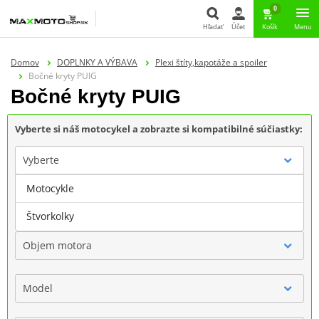
0
Hľadať
Účet
Košík
Menu
Hľadať
Domov
DOPLNKY A VÝBAVA
Plexi štíty,kapotáže a spoiler
Bočné kryty PUIG
Bočné kryty PUIG
Vyberte si náš motocykel a zobrazte si kompatibilné súčiastky:
Vyberte
Motocykle
Značka
Štvorkolky
Objem motora
Model