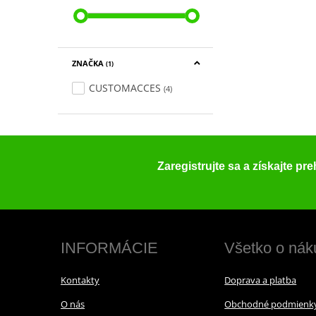
ZNAČKA
(1)
CUSTOMACCES
(4)
Zaregistrujte sa a získajte pr
INFORMÁCIE
Všetko o nák
Kontakty
Doprava a platba
O nás
Obchodné podmienk