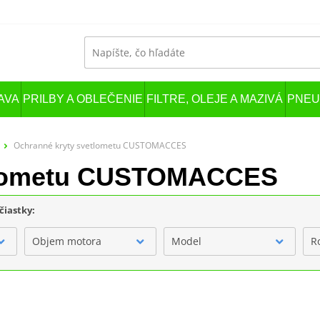
AVA
PRILBY A OBLEČENIE
FILTRE, OLEJE A MAZIVÁ
PNEU
Ochranné kryty svetlometu CUSTOMACCES
etlometu CUSTOMACCES
čiastky:
Objem motora
Model
R