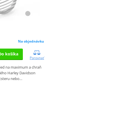
Na objednávku
Do košíka
Porovnať
hled na maximum a chraň
vého Harley Davidson
tsteru nebo…