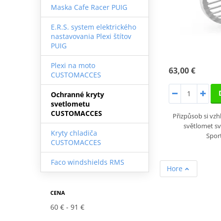
Maska Cafe Racer PUIG
E.R.S. system elektrického
nastavovania Plexi štítov
PUIG
Plexi na moto
63,00 €
CUSTOMACCES
Ochranné kryty
svetlometu
CUSTOMACCES
Přizpůsob si vz
světlomet s
Kryty chladiča
Spor
CUSTOMACCES
Faco windshields RMS
Hore
CENA
60 €
91 €