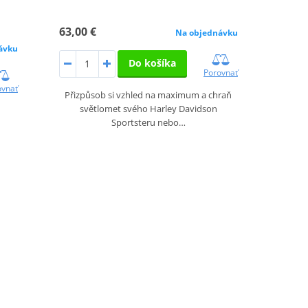
63,00 €
Na objednávku
ávku
Do košíka
Porovnať
ovnať
Přizpůsob si vzhled na maximum a chraň
světlomet svého Harley Davidson
Sportsteru nebo…