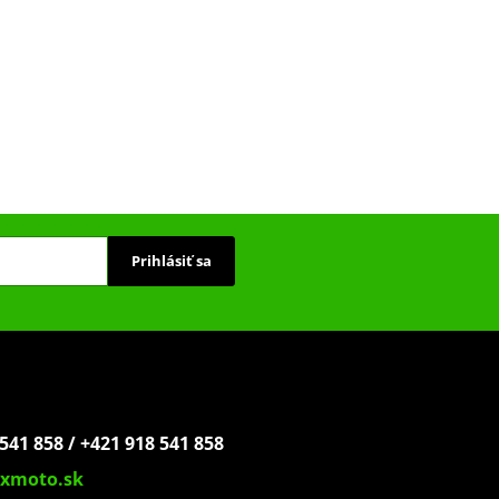
Prihlásiť sa
541 858 / +421 918 541 858
xmoto.sk