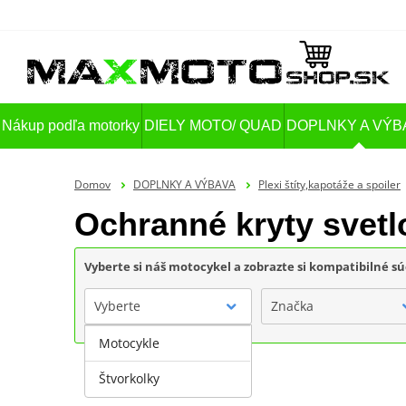
Nákup podľa motorky
DIELY MOTO/ QUAD
DOPLNKY A VÝB
Domov
DOPLNKY A VÝBAVA
Plexi štíty,kapotáže a spoiler
Ochranné kryty sv
Vyberte si náš motocykel a zobrazte si kompatibilné sú
Vyberte
Značka
Motocykle
Štvorkolky