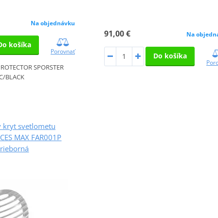
Na objednávku
91,00 €
Na objedn
Do košíka
Porovnať
Do košíka
Por
PROTECTOR SPORSTER
C/BLACK
 kryt svetlometu
CES MAX FAR001P
trieborná