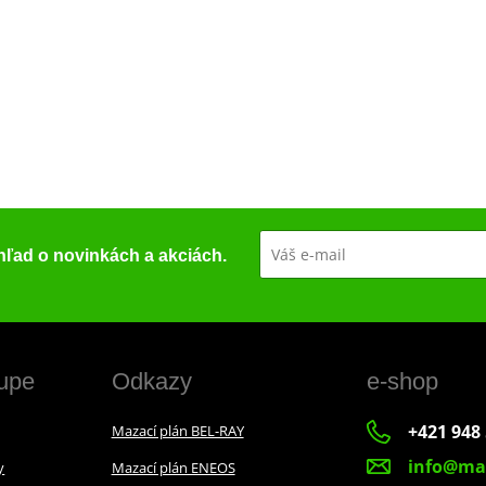
ehľad o novinkách a akciách.
upe
Odkazy
e-shop
+421 948 
Mazací plán BEL-RAY
info@ma
y
Mazací plán ENEOS