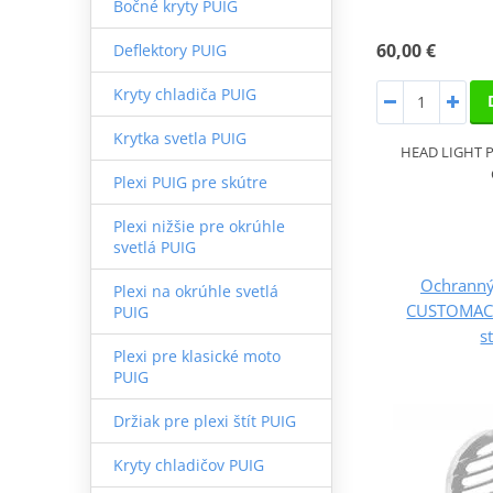
Bočné kryty PUIG
60,00 €
Deflektory PUIG
Kryty chladiča PUIG
Krytka svetla PUIG
HEAD LIGHT 
Plexi PUIG pre skútre
Plexi nižšie pre okrúhle
svetlá PUIG
Ochranný
Plexi na okrúhle svetlá
CUSTOMAC
PUIG
s
Plexi pre klasické moto
PUIG
Držiak pre plexi štít PUIG
Kryty chladičov PUIG