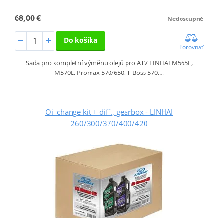
68,00 €
Nedostupné
Do košíka
Porovnať
Sada pro kompletní výměnu olejů pro ATV LINHAI M565L,
M570L, Promax 570/650, T-Boss 570,…
Oil change kit + diff., gearbox - LINHAI
260/300/370/400/420