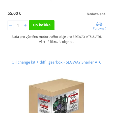
55,00 €
Nedostupné
Do košíka
Porovnať
Sada pro výměnu motorového oleje pro SEGWAY AT5 & AT6,
včetně filtru, 3l oleje a…
Oil change kit + diff., gearbox - SEGWAY Snarler AT6