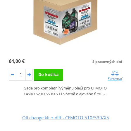
64,00 €
5 pracovných dní
Do košíka
Porovnať
Sada pro kompletní výměnu olejů pro CFMOTO
X450/X520/X550/X600, včetně olejového filtru -…
Oil change kit + diff - CFMOTO 510/530/X5