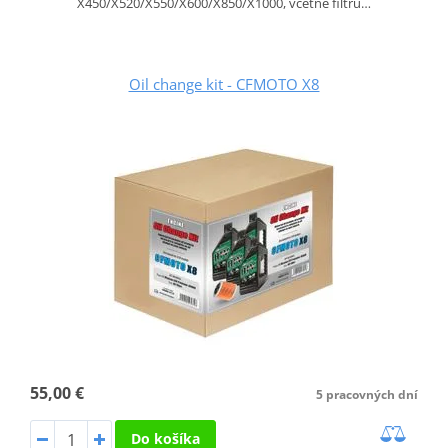
X450/X520/X550/X600/X850/X1000, včetně filtru…
Oil change kit - CFMOTO X8
55,00 €
5 pracovných dní
Do košíka