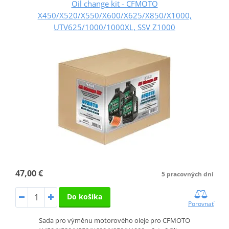
Oil change kit - CFMOTO
X450/X520/X550/X600/X625/X850/X1000,
UTV625/1000/1000XL, SSV Z1000
47,00 €
5 pracovných dní
Do košíka
Porovnať
Sada pro výměnu motorového oleje pro CFMOTO