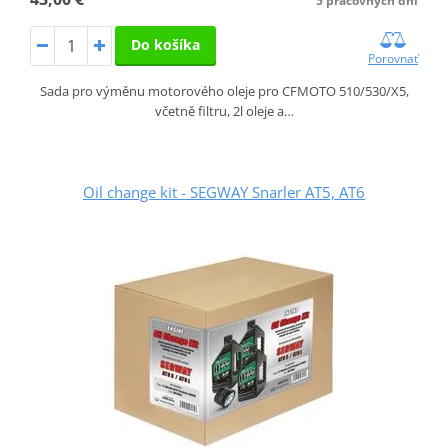
5 pracovných dní
Do košíka
Porovnať
Sada pro výměnu motorového oleje pro CFMOTO 510/530/X5,
včetně filtru, 2l oleje a…
Oil change kit - SEGWAY Snarler AT5, AT6