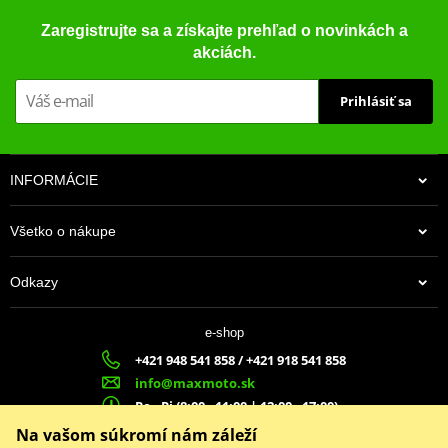
Zaregistrujte sa a získajte prehľad o novinkách a
akciách.
Prihlásiť sa
INFORMÁCIE
Všetko o nákupe
Odkazy
e-shop
+421 948 541 858 / +421 918 541 858
info@maxmoto.sk
Po - Pi (8:00 - 11:00 | 12:00 - 17:00)
MA
X
MOTO s.r.o.
Na vašom súkromí nám záleží
Slovenských dobrovoľníkov 1439