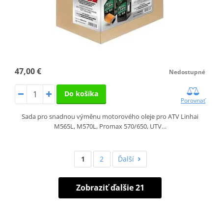
47,00 €
Nedostupné
Do košíka
Porovnať
Sada pro snadnou výměnu motorového oleje pro ATV Linhai
M565L, M570L, Promax 570/650, UTV…
1
2
Ďalší
Zobraziť ďalšie 21