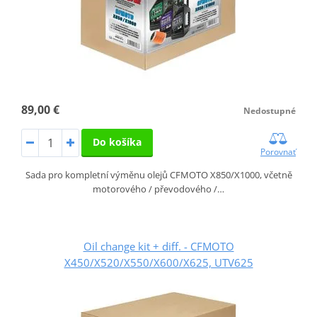
89,00 €
Nedostupné
Do košíka
Porovnať
Sada pro kompletní výměnu olejů CFMOTO X850/X1000, včetně
motorového / převodového /…
Oil change kit + diff. - CFMOTO
X450/X520/X550/X600/X625, UTV625