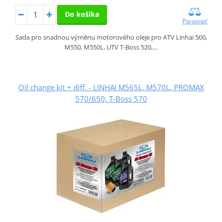
Do košíka
Porovnať
Sada pro snadnou výměnu motorového oleje pro ATV Linhai 500,
M550, M550L, UTV T-Boss 520,…
Oil change kit + diff. - LINHAI M565L, M570L, PROMAX
570/650, T-Boss 570