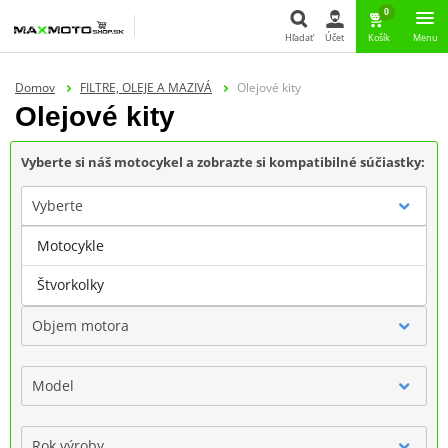
0
Hľadať
Účet
Košík
Menu
Hľadať
Domov
FILTRE, OLEJE A MAZIVÁ
Olejové kity
Olejové kity
Vyberte si náš motocykel a zobrazte si kompatibilné súčiastky:
Vyberte
Motocykle
Značka
Štvorkolky
Objem motora
Model
Rok výroby