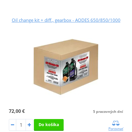
Oil change kit + diff., gearbox - AODES 650/850/1000
72,00 €
5 pracovných dní
Do košíka
Porovnať