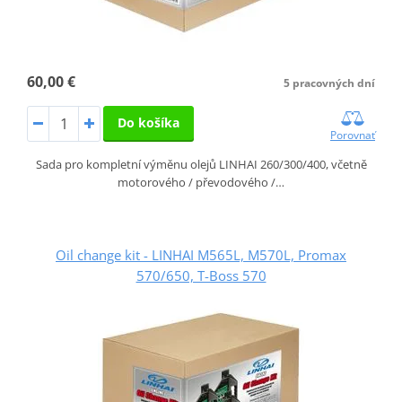
60,00 €
5 pracovných dní
Do košíka
Porovnať
Sada pro kompletní výměnu olejů LINHAI 260/300/400, včetně
motorového / převodového /…
Oil change kit - LINHAI M565L, M570L, Promax
570/650, T-Boss 570