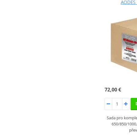
AODES 
72,00 €
Sada pro kompl
650/850/1000
pře