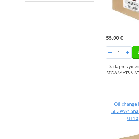
55,00 €
Sada pro výměn
SEGWAY AT5 & AT6,
Oil change k
SEGWAY Snar
UT10,