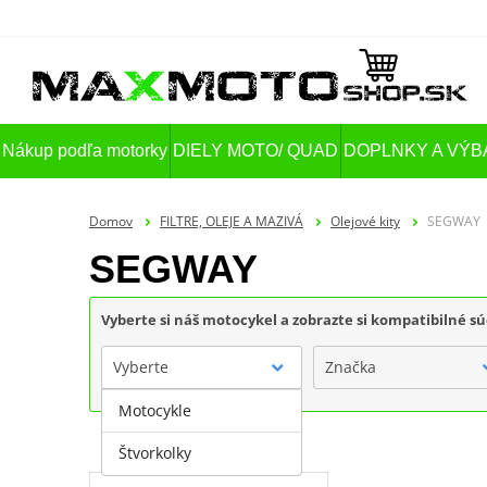
Nákup podľa motorky
DIELY MOTO/ QUAD
DOPLNKY A VÝB
Domov
FILTRE, OLEJE A MAZIVÁ
Olejové kity
SEGWAY
SEGWAY
Vyberte si náš motocykel a zobrazte si kompatibilné sú
Vyberte
Značka
Motocykle
Štvorkolky