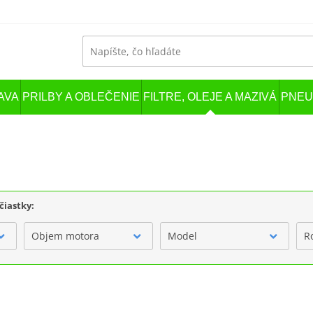
AVA
PRILBY A OBLEČENIE
FILTRE, OLEJE A MAZIVÁ
PNEU
čiastky:
Objem motora
Model
R