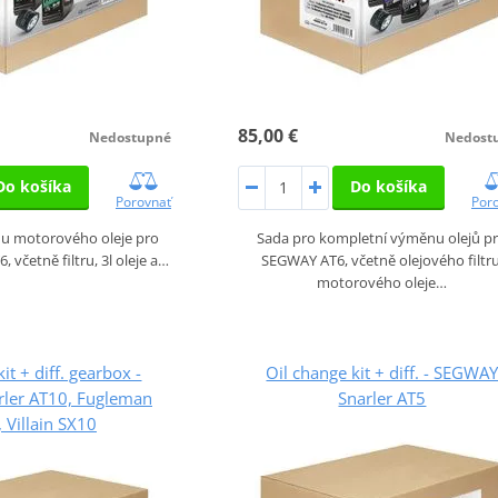
85,00 €
Nedostupné
Nedost
Do košíka
Do košíka
Porovnať
Por
u motorového oleje pro
Sada pro kompletní výměnu olejů p
 včetně filtru, 3l oleje a…
SEGWAY AT6, včetně olejového filtru
motorového oleje…
it + diff. gearbox -
Oil change kit + diff. - SEGWA
ler AT10, Fugleman
Snarler AT5
 Villain SX10