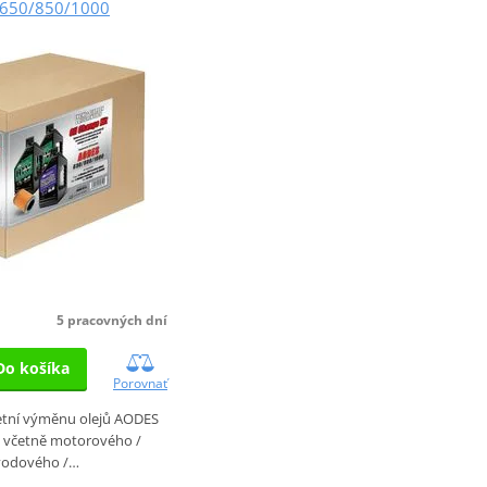
650/850/1000
5 pracovných dní
Do košíka
Porovnať
etní výměnu olejů AODES
, včetně motorového /
vodového /…