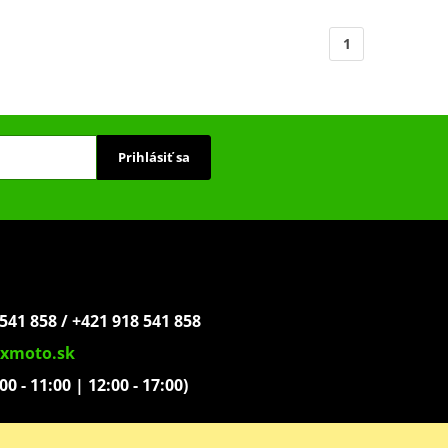
1
Prihlásiť sa
541 858 / +421 918 541 858
xmoto.sk
:00 - 11:00 | 12:00 - 17:00)
ovoľníkov 1439