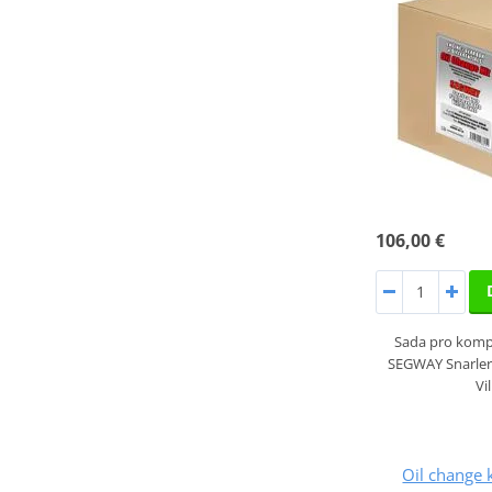
106,00 €
Sada pro komp
SEGWAY Snarler
Vi
Oil change k