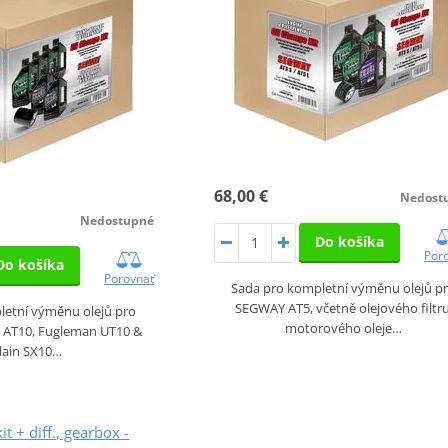
68,00 €
Nedost
Nedostupné
Do košíka
Por
Do košíka
Porovnať
Sada pro kompletní výměnu olejů p
SEGWAY AT5, včetně olejového filtru
letní výměnu olejů pro
motorového oleje…
 AT10, Fugleman UT10 &
llain SX10…
it + diff., gearbox -