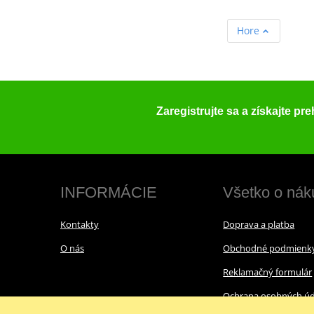
Hore
Zaregistrujte sa a získajte pr
INFORMÁCIE
Všetko o nák
Kontakty
Doprava a platba
O nás
Obchodné podmienk
Reklamačný formulár
Ochrana osobných úd