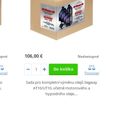
106,00 €
upné
Nedostupné
Do košíka
ovnať
Porovnať
ro
Sada pro kompletní výměnu olejů Segway
,
AT10/UT10, včetně motorového a
hypoidního oleje,…