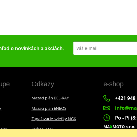
ehľad o novinkách a akciách.
upe
Odkazy
e-shop
+421 948 
Mazací plán BEL-RAY
info@ma
y
Mazací plán ENEOS
Po - Pi (8
Zapaľovacie sviečky NGK
MA
X
MOTO s.r.o.
ajov
Kufre SHAD
Slovenských dobr