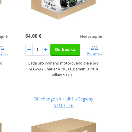
64,00 €
upné
Nedostupné
Do košíka
ovnať
Porovnať
ro
Sada pro výměnu motorového oleje pro
,
SEGWAY Snarler AT10, Fugleman UT10 a
Villain SX10,…
Y
Oil change kit + diff. - Segway
AT10/UT6