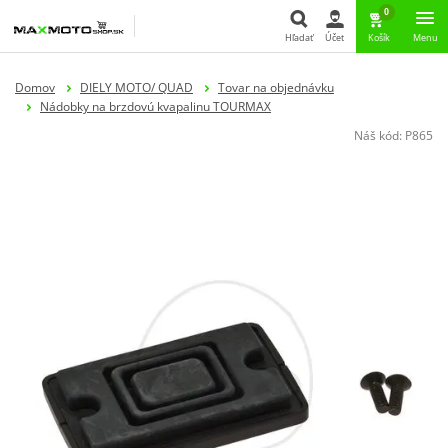
0
Hľadať
Účet
Košík
Menu
Hľadať
Domov
DIELY MOTO/ QUAD
Tovar na objednávku
Nádobky na brzdovú kvapalinu TOURMAX
Náš kód:
P865