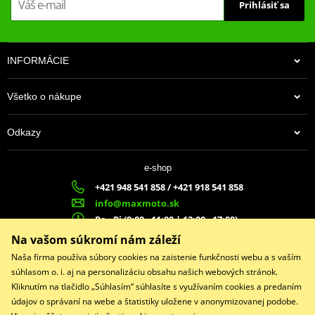
Prihlásiť sa
INFORMÁCIE
Všetko o nákupe
Odkazy
e-shop
+421 948 541 858 / +421 918 541 858
info@maxmoto.sk
Po - Pi (8:00 - 11:00 | 12:00 - 17:00)
MA
X
MOTO s.r.o.
Na vašom súkromí nám záleží
Slovenských dobrovoľníkov 1439
Naša firma používa súbory cookies na zaistenie funkčnosti webu a s vaším
022 01 Čadca
súhlasom o. i. aj na personalizáciu obsahu našich webových stránok.
Kliknutím na tlačidlo „Súhlasím“ súhlasíte s využívaním cookies a predaním
údajov o správaní na webe a štatistiky uložene v anonymizovanej podobe.