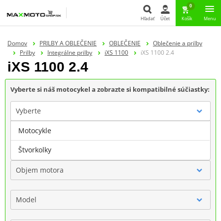
0
Hľadať
Účet
Košík
Menu
Hľadať
Domov
PRILBY A OBLEČENIE
OBLEČENIE
Oblečenie a prilby
Prilby
Integrálne prilby
iXS 1100
iXS 1100 2.4
iXS 1100 2.4
Vyberte si náš motocykel a zobrazte si kompatibilné súčiastky:
Vyberte
Motocykle
Značka
Štvorkolky
Objem motora
Model