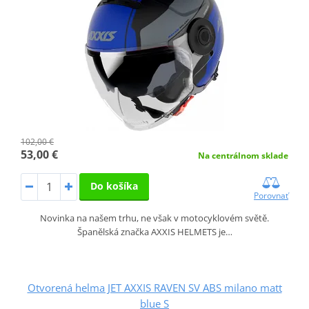
102,00 €
53,00 €
Na centrálnom sklade
Do košíka
Porovnať
Novinka na našem trhu, ne však v motocyklovém světě.
Španělská značka AXXIS HELMETS je…
Otvorená helma JET AXXIS RAVEN SV ABS milano matt
blue S