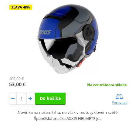
ZĽAVA 48%
102,00 €
53,00 €
Na centrálnom sklade
Do košíka
Porovnať
Novinka na našem trhu, ne však v motocyklovém světě.
Španělská značka AXXIS HELMETS je…