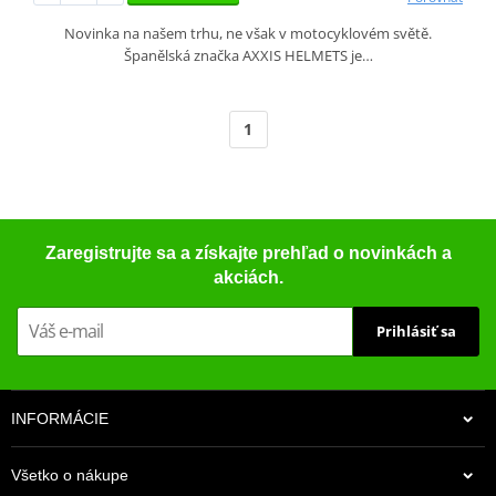
Novinka na našem trhu, ne však v motocyklovém světě.
Španělská značka AXXIS HELMETS je…
1
Zaregistrujte sa a získajte prehľad o novinkách a
akciách.
Prihlásiť sa
INFORMÁCIE
Všetko o nákupe