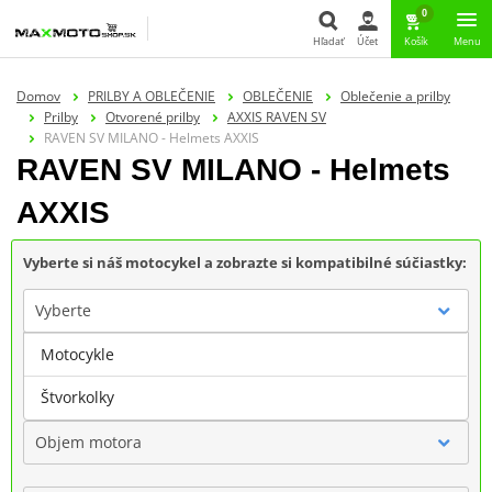
0
Hľadať
Účet
Košík
Menu
Hľadať
Domov
PRILBY A OBLEČENIE
OBLEČENIE
Oblečenie a prilby
Prilby
Otvorené prilby
AXXIS RAVEN SV
RAVEN SV MILANO - Helmets AXXIS
RAVEN SV MILANO - Helmets
AXXIS
Vyberte si náš motocykel a zobrazte si kompatibilné súčiastky:
Vyberte
Motocykle
Značka
Štvorkolky
Objem motora