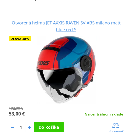
Otvorená helma JET AXXIS RAVEN SV ABS milano matt
blue red S
ZĽAVA 48%
102,00 €
53,00 €
Na centrálnom sklade
Do košíka
Porovnať