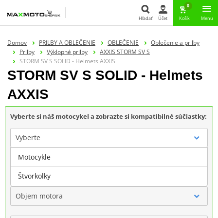
0
Hľadať
Účet
Košík
Menu
Hľadať
Domov
PRILBY A OBLEČENIE
OBLEČENIE
Oblečenie a prilby
Prilby
Výklopné prilby
AXXIS STORM SV S
STORM SV S SOLID - Helmets AXXIS
STORM SV S SOLID - Helmets
AXXIS
Vyberte si náš motocykel a zobrazte si kompatibilné súčiastky:
Vyberte
Motocykle
Značka
Štvorkolky
Objem motora