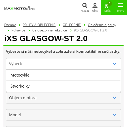
0
Hľadať
Účet
Košík
Menu
Hľadať
Domov
PRILBY A OBLEČENIE
OBLEČENIE
Oblečenie a prilby
Rukavice
Celosezónne rukavice
iXS GLASGOW-ST 2.0
iXS GLASGOW-ST 2.0
Vyberte si náš motocykel a zobrazte si kompatibilné súčiastky:
Vyberte
Motocykle
Značka
Štvorkolky
Objem motora
Model