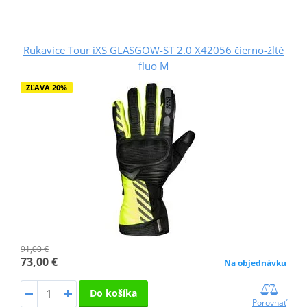
Rukavice Tour iXS GLASGOW-ST 2.0 X42056 čierno-žlté
fluo M
ZĽAVA 20%
91,00 €
73,00 €
Na objednávku
Do košíka
Porovnať