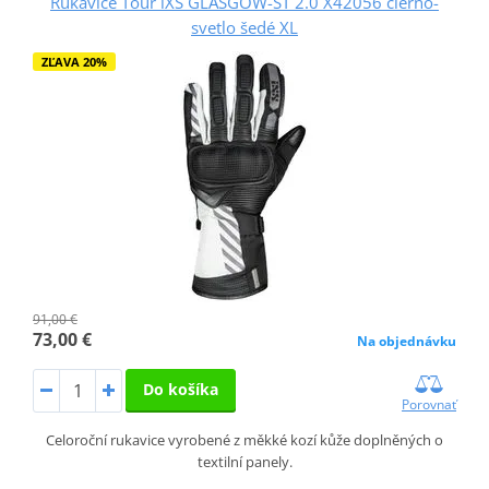
Rukavice Tour iXS GLASGOW-ST 2.0 X42056 čierno-
svetlo šedé XL
ZĽAVA 20%
91,00 €
73,00 €
Na objednávku
Do košíka
Porovnať
Celoroční rukavice vyrobené z měkké kozí kůže doplněných o
textilní panely.