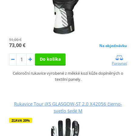
91,00 €
73,00 €
Na objednávku
Do košíka
Porovnať
Celoroční rukavice vyrobené z měkké kozí kůže doplněných o
textilní panely.
Rukavice Tour iXS GLASGOW-ST 2.0 X42056 čierno-
svetlo šedé M
ZĽAVA 20%