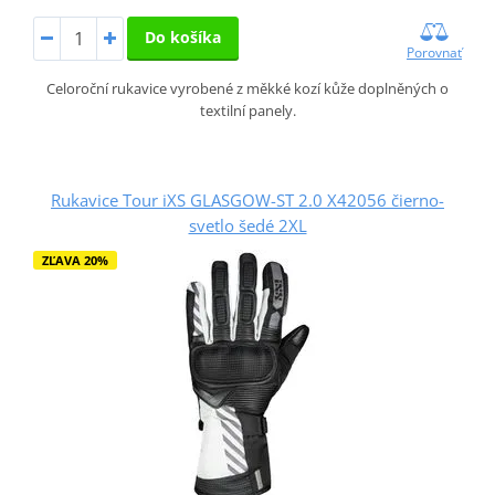
Do košíka
Porovnať
Celoroční rukavice vyrobené z měkké kozí kůže doplněných o
textilní panely.
Rukavice Tour iXS GLASGOW-ST 2.0 X42056 čierno-
svetlo šedé 2XL
ZĽAVA 20%