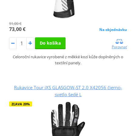
91,00 €
73,00 €
Na objednávku
Do košíka
Porovnať
Celoroční rukavice vyrobené z měkké kozí kůže doplněných o
textilní panely.
Rukavice Tour iXS GLASGOW-ST 2.0 X42056 čierno-
svetlo šedé L
ZĽAVA 20%