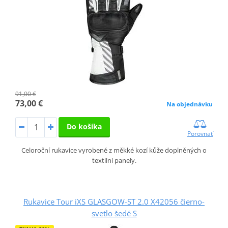
91,00 €
73,00 €
Na objednávku
Do košíka
Porovnať
Celoroční rukavice vyrobené z měkké kozí kůže doplněných o
textilní panely.
Rukavice Tour iXS GLASGOW-ST 2.0 X42056 čierno-
svetlo šedé S