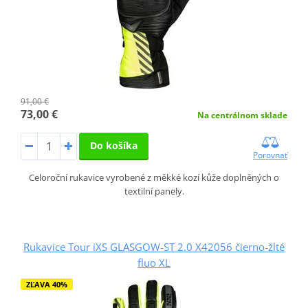
91,00 €
73,00 €
Na centrálnom sklade
Do košíka
Porovnať
Celoroční rukavice vyrobené z měkké kozí kůže doplněných o
textilní panely.
Rukavice Tour iXS GLASGOW-ST 2.0 X42056 čierno-žlté
fluo XL
ZĽAVA 40%