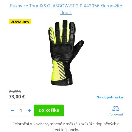
Rukavice Tour iXS GLASGOW-ST 2.0 X42056 čierno-žlté
fluo L
ZĽAVA 20%
91,00 €
73,00 €
Na objednávku
Do košíka
Porovnať
Celoroční rukavice vyrobené z měkké kozí kůže doplněných o
textilní panely.