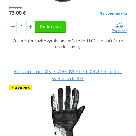
91,00 €
73,00 €
Na objednávku
Do košíka
Porovnať
Celoroční rukavice vyrobené z měkké kozí kůže doplněných o
textilní panely.
Rukavice Tour iXS GLASGOW-ST 2.0 X42056 čierno-
svetlo šedé 3XL
ZĽAVA 20%