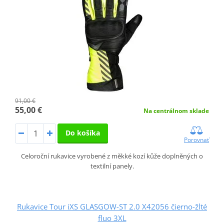
91,00 €
55,00 €
Na centrálnom sklade
Do košíka
Porovnať
Celoroční rukavice vyrobené z měkké kozí kůže doplněných o
textilní panely.
Rukavice Tour iXS GLASGOW-ST 2.0 X42056 čierno-žlté
fluo 3XL