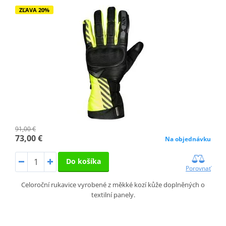
ZĽAVA 20%
91,00 €
73,00 €
Na objednávku
Do košíka
Porovnať
Celoroční rukavice vyrobené z měkké kozí kůže doplněných o
textilní panely.