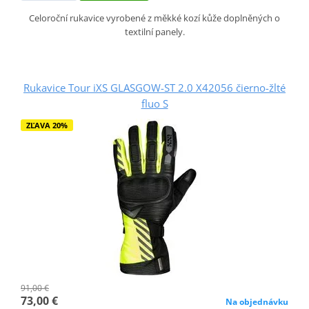
Celoroční rukavice vyrobené z měkké kozí kůže doplněných o
textilní panely.
Rukavice Tour iXS GLASGOW-ST 2.0 X42056 čierno-žlté
fluo S
ZĽAVA 20%
91,00 €
73,00 €
Na objednávku