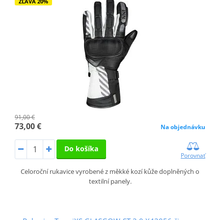
ZĽAVA 20%
91,00 €
73,00 €
Na objednávku
Do košíka
Porovnať
Celoroční rukavice vyrobené z měkké kozí kůže doplněných o
textilní panely.