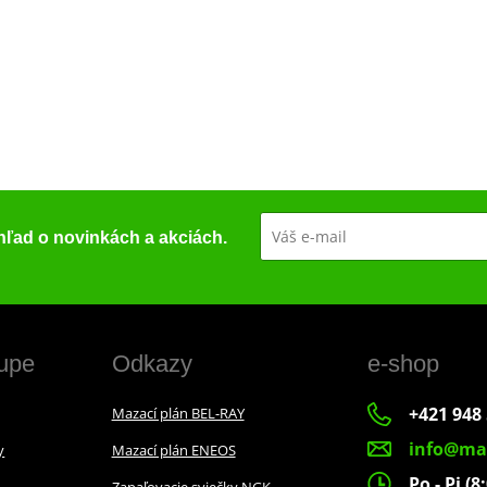
ehľad o novinkách a akciách.
upe
Odkazy
e-shop
+421 948 
Mazací plán BEL-RAY
info@ma
y
Mazací plán ENEOS
Po - Pi (8
Zapaľovacie sviečky NGK