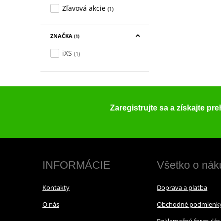
Zľavová akcie
(1)
ZNAČKA
(1)
iXS
(1)
Zaregistrujte sa a získajte pr
INFORMÁCIE
Všetko o nák
Kontakty
Doprava a platba
O nás
Obchodné podmienk
Reklamačný formulár