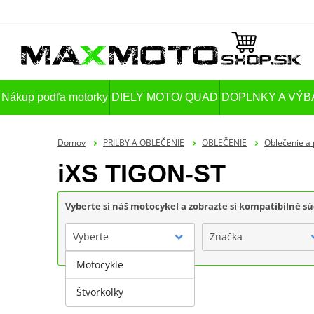
Nákup podľa motorky
DIELY MOTO/ QUAD
DOPLNKY A VÝB
Domov
PRILBY A OBLEČENIE
OBLEČENIE
Oblečenie a 
iXS TIGON-ST
Vyberte si náš motocykel a zobrazte si kompatibilné sú
Vyberte
Značka
Motocykle
Štvorkolky