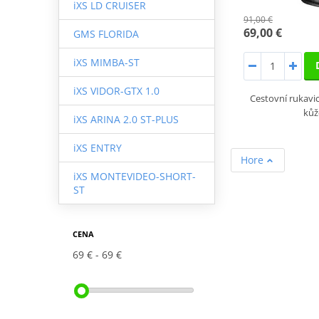
iXS LD CRUISER
91,00 €
69,00 €
GMS FLORIDA
iXS MIMBA-ST
iXS VIDOR-GTX 1.0
Cestovní rukavi
kůž
iXS ARINA 2.0 ST-PLUS
iXS ENTRY
Hore
iXS MONTEVIDEO-SHORT-
ST
CENA
69 €
69 €