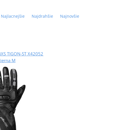
Najlacnejšie
Najdrahšie
Najnovšie
 iXS TIGON-ST X42052
čierna M