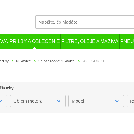
AVA
PRILBY A OBLEČENIE
FILTRE, OLEJE A MAZIVÁ
PNEU
prilby
Rukavice
Celosezónne rukavice
iXS TIGON-ST
čiastky:
Objem motora
Model
R