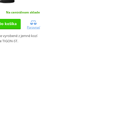
Na centrálnom sklade
Do košíka
Porovnať
ce vyrobené z jemné kozí
e TIGON-ST.