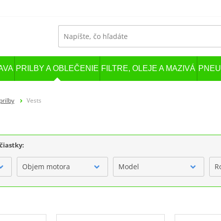
AVA
PRILBY A OBLEČENIE
FILTRE, OLEJE A MAZIVÁ
PNEU
prilby
Vests
čiastky:
Objem motora
Model
R