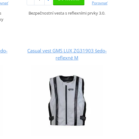
ovnať
Porovnať
s
Bezpečnostní vesta s reflexními prvky 3.0.
ky
edo-
Casual vest GMS LUX ZG31903 šedo-
reflexné M