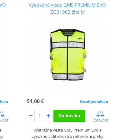
EVO
Výstražná vesta GMS PREMIUM EVO
ZG31902 žltá M
51,00 €
ávku
Na objednávku
Do košíka
ovnať
Porovnať
s
Výstražná vesta GMS Premium Evo s
ky
vysokou viditelností a reflexními prvky