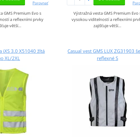
Porovnať
Por
sta GMS Premium Evo s
Výstražná vesta GMS Premium Evo 
ností a reflexními prvky
vysokou viditelností a reflexními prv
išťuje větší…
zajišťuje větší…
 iXS 3.0 X51040 žltá
Casual vest GMS LUX ZG31903 š
uo XL/2XL
reflexné S