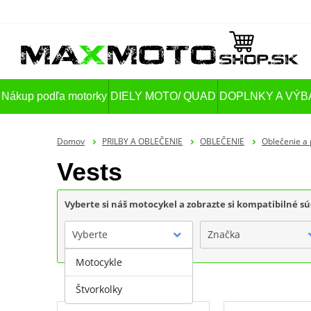
Nákup podľa motorky
DIELY MOTO/ QUAD
DOPLNKY A VÝB
Domov
PRILBY A OBLEČENIE
OBLEČENIE
Oblečenie a 
Vests
Vyberte si náš motocykel a zobrazte si kompatibilné sú
Vyberte
Značka
Motocykle
Štvorkolky