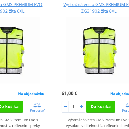
sta GMS PREMIUM EVO
Výstražná vesta GMS PREMIUM 
902 žltá 6XL
ZG31902 žltá 8XL
61,00 €
Na objednávku
Na objedn
Do košíka
Do košíka
Porovnať
Por
sta GMS Premium Evo s
Výstražná vesta GMS Premium Evo 
ností a reflexními prvky
vysokou viditelností a reflexními prv