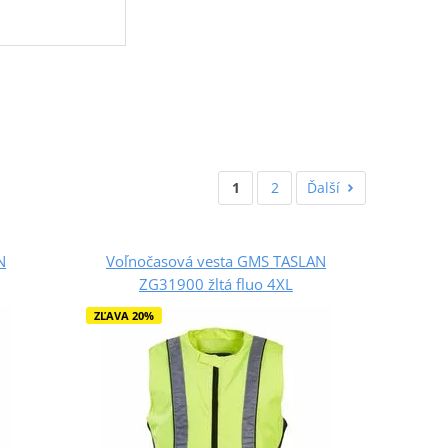
1
2
Ďalší
N
Voľnočasová vesta GMS TASLAN
ZG31900 žltá fluo 4XL
ZĽAVA 20%