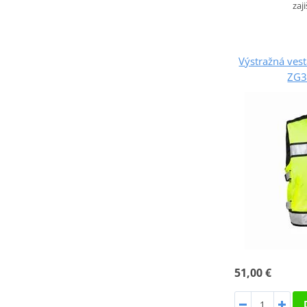
zaj
Výstražná ve
ZG3
51,00 €