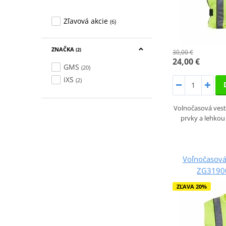
Zľavová akcie
(6)
ZNAČKA
(2)
30,00 €
24,00 €
GMS
(20)
iXS
(2)
Volnočasová vest
prvky a lehkou 
Voľnočasov
ZG31900
ZĽAVA 20%