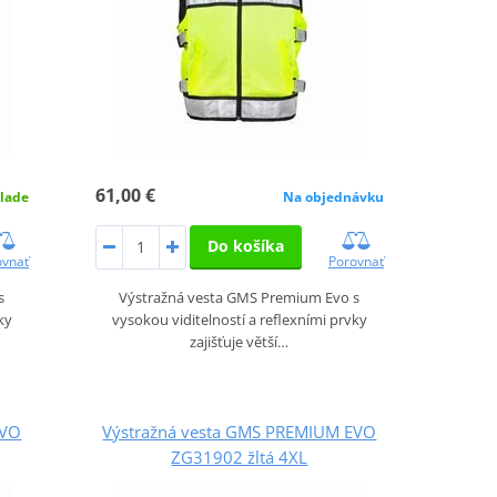
61,00 €
lade
Na objednávku
Do košíka
ovnať
Porovnať
s
Výstražná vesta GMS Premium Evo s
ky
vysokou viditelností a reflexními prvky
zajišťuje větší…
EVO
Výstražná vesta GMS PREMIUM EVO
ZG31902 žltá 4XL