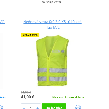
zajišťuje větší…
EVO
Neónová vesta iXS 3.0 X51040 žltá
fluo M/L
ZĽAVA 20%
51,00 €
41,00 €
ávku
Na centrálnom sklade
Do košíka