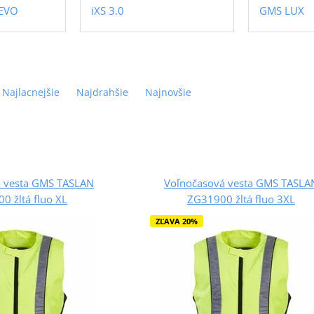
EVO
iXS 3.0
GMS LUX
Najlacnejšie
Najdrahšie
Najnovšie
á vesta GMS TASLAN
Voľnočasová vesta GMS TASLA
0 žltá fluo XL
ZG31900 žltá fluo 3XL
ZĽAVA 20%