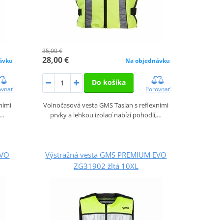
35,00 €
28,00 €
ávku
Na objednávku
Do košíka
ovnať
Porovnať
ními
Volnočasová vesta GMS Taslan s reflexními
,…
prvky a lehkou izolací nabízí pohodlí,…
EVO
Výstražná vesta GMS PREMIUM EVO
ZG31902 žltá 10XL