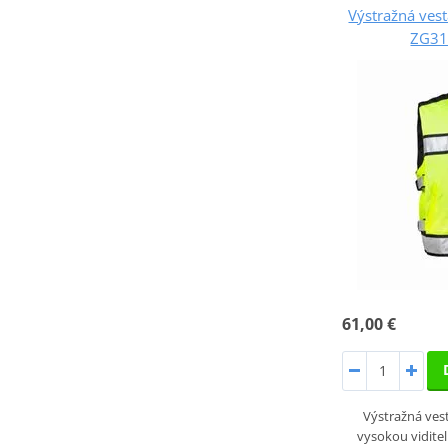
Výstražná ve
ZG31
61,00 €
Výstražná ve
vysokou viditel