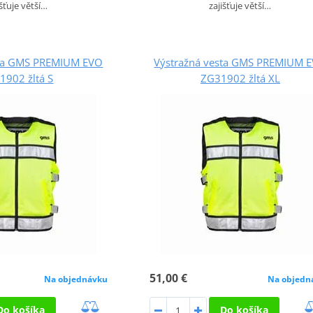
išťuje větší…
zajišťuje větší…
sta GMS PREMIUM EVO
Výstražná vesta GMS PREMIUM 
1902 žltá S
ZG31902 žltá XL
51,00 €
Na objednávku
Na objedn
Do košíka
Do košíka