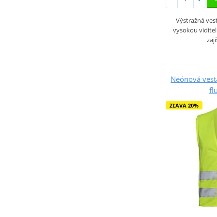
Výstražná ve
vysokou viditel
zaj
Neónová vesta
fl
ZĽAVA 20%