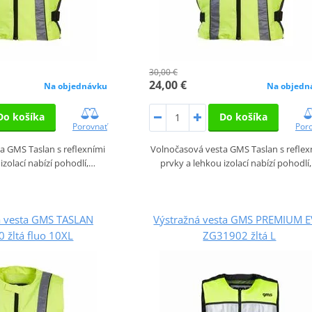
30,00 €
24,00 €
Na objednávku
Na objedn
Do košíka
Do košíka
Porovnať
Por
a GMS Taslan s reflexními
Volnočasová vesta GMS Taslan s reflex
izolací nabízí pohodlí,…
prvky a lehkou izolací nabízí pohodlí
á vesta GMS TASLAN
Výstražná vesta GMS PREMIUM 
 žltá fluo 10XL
ZG31902 žltá L