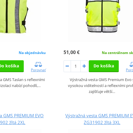
51,00 €
Na objednávku
Na centrálnom sk
Do košíka
Do košíka
Porovnať
Por
a GMS Taslan s reflexními
Výstražná vesta GMS Premium Evo 
izolací nabízí pohodlí,…
vysokou viditelností a reflexními prv
zajišťuje větší…
sta GMS PREMIUM EVO
Výstražná vesta GMS PREMIUM 
902 žltá 2XL
ZG31902 žltá 3XL