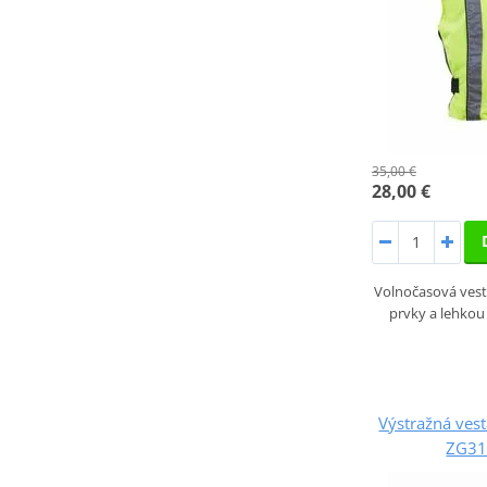
35,00 €
28,00 €
Volnočasová vest
prvky a lehkou 
Výstražná ve
ZG31