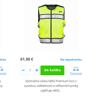
61,00 €
ávku
Na objednávku
Do košíka
ovnať
Porovnať
s
Výstražná vesta GMS Premium Evo s
ky
vysokou viditelností a reflexními prvky
zajišťuje větší…