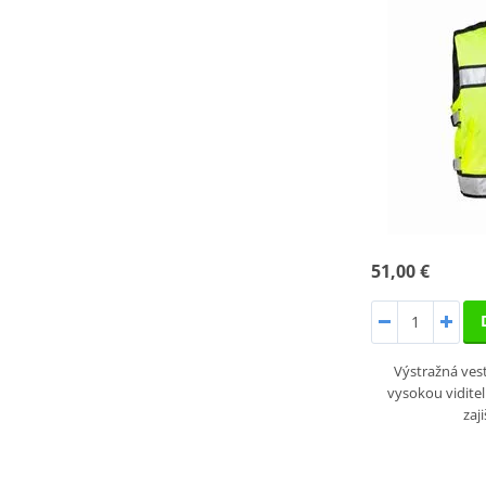
51,00 €
Výstražná ve
vysokou viditel
zaj