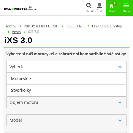
0
Hľadať
Účet
Košík
Menu
Hľadať
Domov
PRILBY A OBLEČENIE
OBLEČENIE
Oblečenie a prilby
Vests
iXS 3.0
iXS 3.0
Vyberte si náš motocykel a zobrazte si kompatibilné súčiastky:
Vyberte
Motocykle
Značka
Štvorkolky
Objem motora
Model