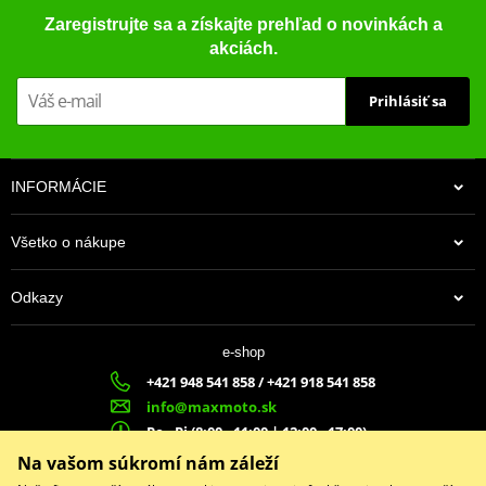
Zaregistrujte sa a získajte prehľad o novinkách a
akciách.
Prihlásiť sa
INFORMÁCIE
Všetko o nákupe
Odkazy
e-shop
+421 948 541 858 / +421 918 541 858
info@maxmoto.sk
Po - Pi (8:00 - 11:00 | 12:00 - 17:00)
MA
X
MOTO s.r.o.
Na vašom súkromí nám záleží
Slovenských dobrovoľníkov 1439