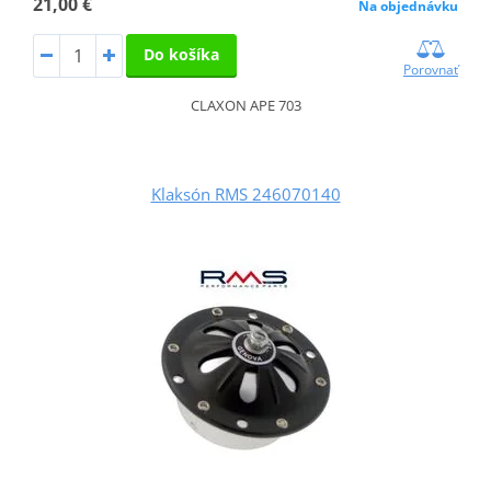
21,00 €
Na objednávku
Do košíka
Porovnať
CLAXON APE 703
Klaksón RMS 246070140