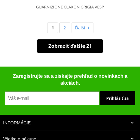
GUARNIZIONE CLAXON GRIGIA VESP
1
2
Ďalší
Zobraziť ďalšie 21
Zaregistrujte sa a získajte prehľad o novinkách a
akciách.
Prihlásiť sa
INFORMÁCIE
Všetko o nákupe