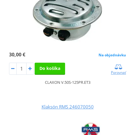
30,00 €
Na objednávku
Do košíka
Porovnať
CLAXON V.50S-125PR.ET3
Klaksón RMS 246070050