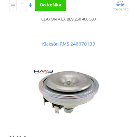
Do košíka
Porovnať
CLAXON V.LX BEV.250 400 500
Klaksón RMS 246070130