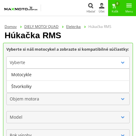
0
Hľadať
Účet
Košík
Menu
Hľadať
Domov
DIELY MOTO/ QUAD
Elektrika
Húkačka RMS
Húkačka RMS
Vyberte si náš motocykel a zobrazte si kompatibilné súčiastky:
Vyberte
Motocykle
Značka
Štvorkolky
Objem motora
Model
Rok výroby