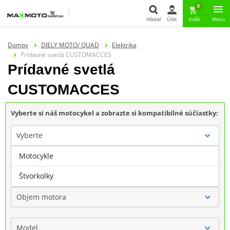
0
Hľadať
Účet
Košík
Menu
Hľadať
Domov
DIELY MOTO/ QUAD
Elektrika
Prídavné svetlá CUSTOMACCES
Prídavné svetlá
CUSTOMACCES
Vyberte si náš motocykel a zobrazte si kompatibilné súčiastky:
Vyberte
Motocykle
Značka
Štvorkolky
Objem motora
Model