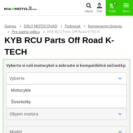
0
Hľadať
Účet
Košík
Menu
Hľadať
Domov
DIELY MOTO/ QUAD
Podvozok
Komponenty tlmenia
Pre zadnú vidlicu
KYB RCU Parts Off Road K-TECH
KYB RCU Parts Off Road K-
TECH
Vyberte si náš motocykel a zobrazte si kompatibilné súčiastky:
Vyberte
Motocykle
Značka
Štvorkolky
Objem motora
Model