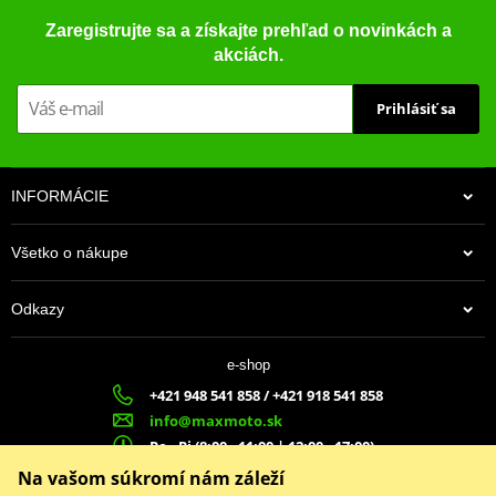
Zaregistrujte sa a získajte prehľad o novinkách a
akciách.
Prihlásiť sa
INFORMÁCIE
Všetko o nákupe
Odkazy
e-shop
+421 948 541 858 / +421 918 541 858
info@maxmoto.sk
Po - Pi (8:00 - 11:00 | 12:00 - 17:00)
MA
X
MOTO s.r.o.
Na vašom súkromí nám záleží
Slovenských dobrovoľníkov 1439