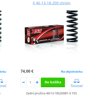
X 46-13-18-200 chróm
74,00 €
ávku
Na objednávku
Do košíka
ovnať
Porovnať
S
Zadní pružina 46I13-18S200B1-X YSS