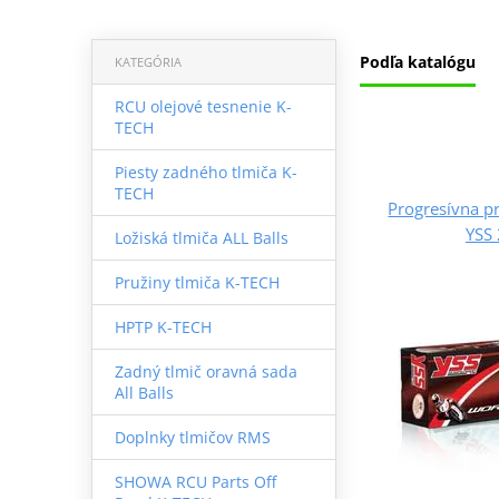
Podľa katalógu
KATEGÓRIA
RCU olejové tesnenie K-
TECH
Piesty zadného tlmiča K-
TECH
Progresívna p
YSS
Ložiská tlmiča ALL Balls
Pružiny tlmiča K-TECH
HPTP K-TECH
Zadný tlmič oravná sada
All Balls
Doplnky tlmičov RMS
SHOWA RCU Parts Off