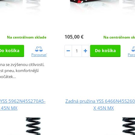
105,00 €
Na centrálnom sk
Na centrálnom sklade
Do košíka
Do košíka
Por
Porovnať
na se zvýšenou citlivostí,
ost pneu, komfortnější
počátek…
a YSS 5962N45S270A5-
Zadná pružina YSS 6466N45S260
 45N MX
X 45N MX