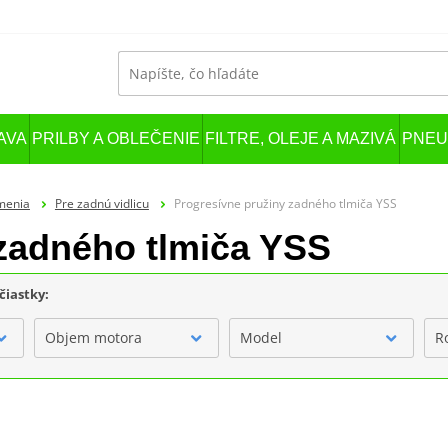
AVA
PRILBY A OBLEČENIE
FILTRE, OLEJE A MAZIVÁ
PNEU
menia
Pre zadnú vidlicu
Progresívne pružiny zadného tlmiča YSS
 zadného tlmiča YSS
čiastky:
Objem motora
Model
R