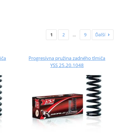
1
2
…
9
Ďalší
iča
Progresívna pružina zadného tlmiča
YSS 25.20.1048