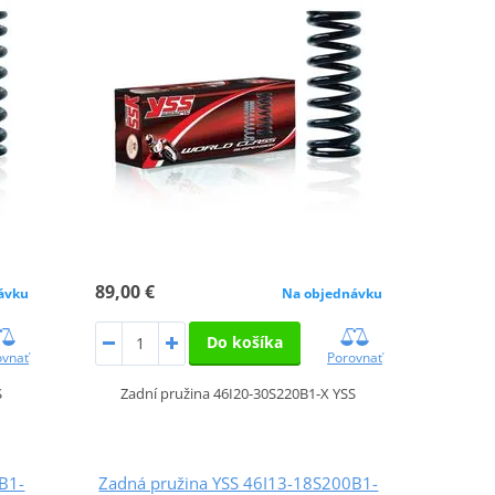
89,00 €
ávku
Na objednávku
Do košíka
ovnať
Porovnať
S
Zadní pružina 46I20-30S220B1-X YSS
B1-
Zadná pružina YSS 46I13-18S200B1-