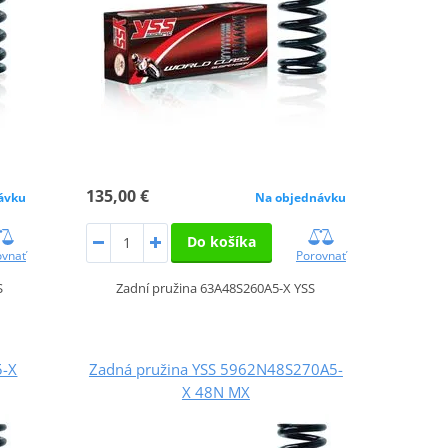
135,00 €
ávku
Na objednávku
Do košíka
ovnať
Porovnať
S
Zadní pružina 63A48S260A5-X YSS
5-X
Zadná pružina YSS 5962N48S270A5-
X 48N MX