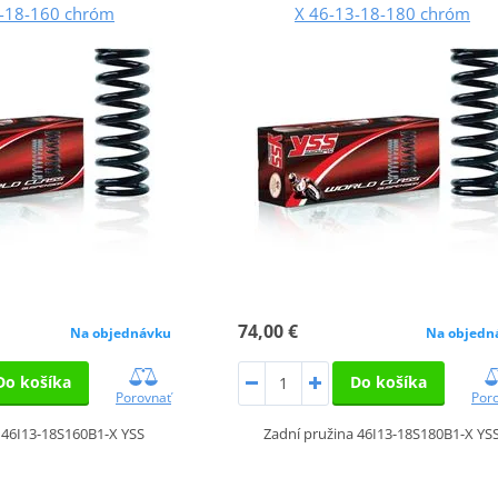
3-18-160 chróm
X 46-13-18-180 chróm
74,00 €
Na objednávku
Na objedn
Do košíka
Do košíka
Porovnať
Por
 46I13-18S160B1-X YSS
Zadní pružina 46I13-18S180B1-X YS