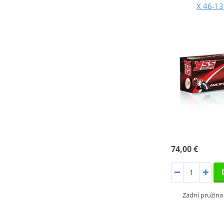
X 46-1
74,00 €
Zadní pružina