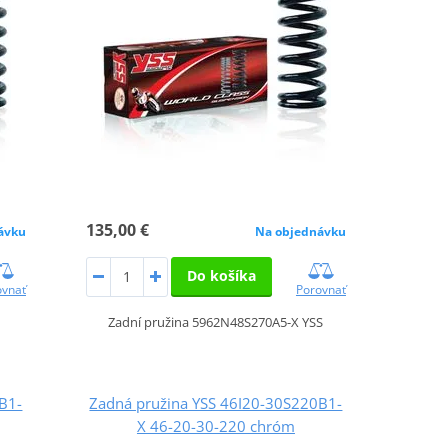
135,00 €
ávku
Na objednávku
Do košíka
ovnať
Porovnať
Zadní pružina 5962N48S270A5-X YSS
B1-
Zadná pružina YSS 46I20-30S220B1-
X 46-20-30-220 chróm