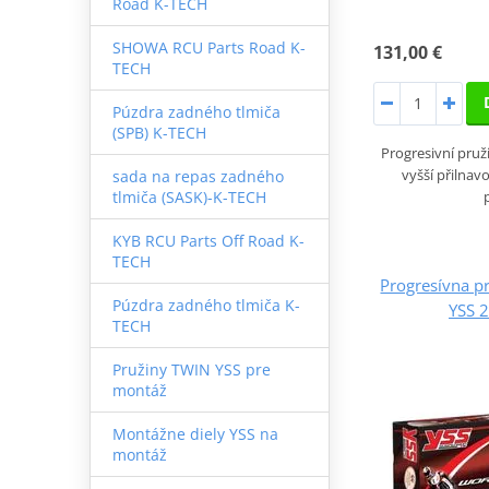
Road K-TECH
SHOWA RCU Parts Road K-
131,00 €
TECH
Púzdra zadného tlmiča
(SPB) K-TECH
Progresivní pruži
vyšší přilnav
sada na repas zadného
tlmiča (SASK)-K-TECH
KYB RCU Parts Off Road K-
TECH
Progresívna p
Púzdra zadného tlmiča K-
YSS 
TECH
Pružiny TWIN YSS pre
montáž
Montážne diely YSS na
montáž