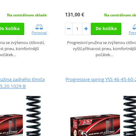
131,00 €
Na centrálnom sklade
Na centrálnom sk
Do košíka
Do košíka
Porovnať
Por
na se zvýšenou citlivostí,
Progresivní pružina se zvýšenou citlivo
ost pneu, komfortnější
vyšší přilnavost pneu, komfortnější
počátek…
počátek…
ružina zadného tlmiča
Progressive spring YSS 46-45-60
25.20.1029 B