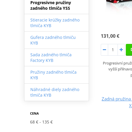
Progresívne pružiny
zadného tlmiča YSS
Stieracie krúžky zadného
tlmiča KYB
131,00 €
Gufera zadného tlmiču
KYB
Sada zadného tlmiča
Factory KYB
Progresivní pruži
vyšší přilnav
Pružiny zadného tlmiča
KYB
Náhradné diely zadného
tlmiča KYB
Zadná pružin
X
CENA
68 €
135 €