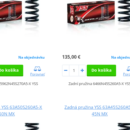
135,00 €
Na objednávku
Na objedn
Do košíka
Do košíka
Porovnať
Por
a 5962N45S270A5-X YSS
Zadní pružina 6466N45S260A5-X YS
a YSS 63A50S260A5-X
Zadná pružina YSS 63A45S260A
50N MX
45N MX