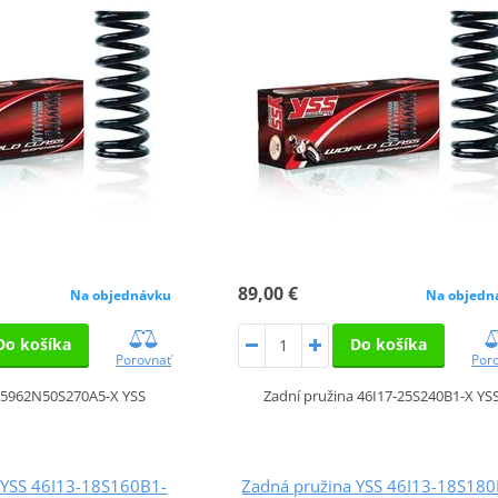
89,00 €
Na objednávku
Na objedn
Do košíka
Do košíka
Porovnať
Por
a 5962N50S270A5-X YSS
Zadní pružina 46I17-25S240B1-X YS
 YSS 46I13-18S160B1-
Zadná pružina YSS 46I13-18S180