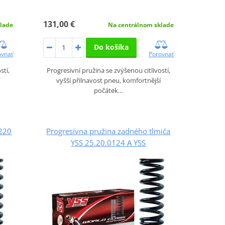
131,00 €
lade
Na centrálnom sklade
Do košíka
ovnať
Porovnať
stí,
Progresivní pružina se zvýšenou citlivostí,
vyšší přilnavost pneu, komfortnější
počátek…
-220
Progresívna pružina zadného tlmiča
YSS 25.20.0124 A YSS