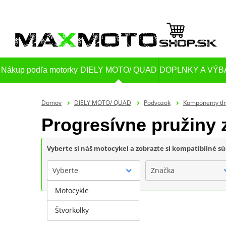
Nákup podľa motorky
DIELY MOTO/ QUAD
DOPLNKY A VÝB
Domov
DIELY MOTO/ QUAD
Podvozok
Komponenty tl
Progresívne pružiny
Vyberte si náš motocykel a zobrazte si kompatibilné sú
Vyberte
Značka
Motocykle
Štvorkolky