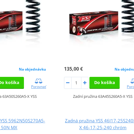
135,00 €
Na objednávku
Na objedn
Do košíka
Do košíka
Porovnať
Por
na 63A50S260A5-X YSS
Zadní pružina 63A45S260A5-X YSS
a YSS 5962N50S270A5-
Zadná pružina YSS 46I17-25S240
 50N MX
X 46-17-25-240 chróm