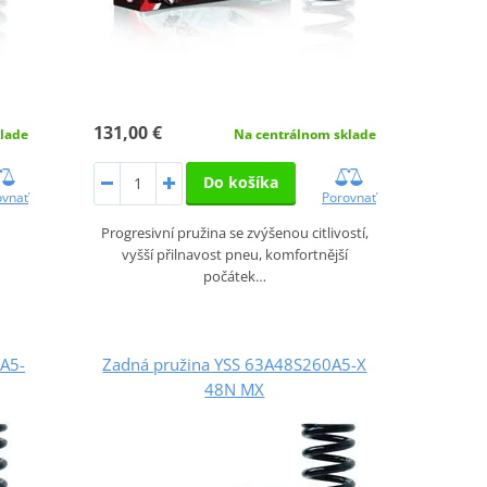
131,00 €
lade
Na centrálnom sklade
Do košíka
ovnať
Porovnať
Progresivní pružina se zvýšenou citlivostí,
vyšší přilnavost pneu, komfortnější
počátek…
A5-
Zadná pružina YSS 63A48S260A5-X
48N MX