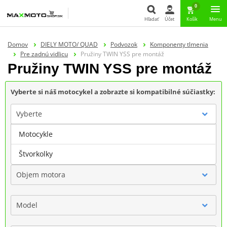
0
Hľadať
Účet
Košík
Menu
Hľadať
Domov
DIELY MOTO/ QUAD
Podvozok
Komponenty tlmenia
Pre zadnú vidlicu
Pružiny TWIN YSS pre montáž
Pružiny TWIN YSS pre montáž
Vyberte si náš motocykel a zobrazte si kompatibilné súčiastky:
Vyberte
Motocykle
Značka
Štvorkolky
Objem motora
Model