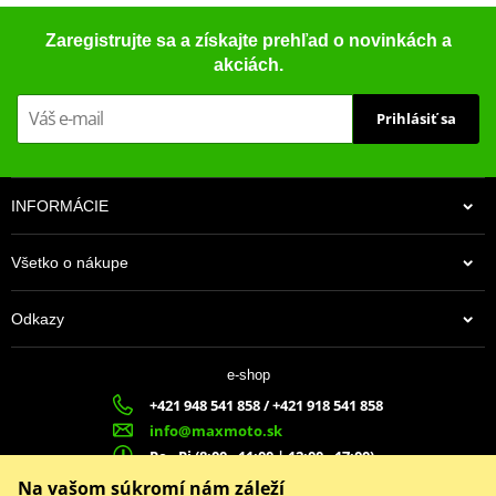
Zaregistrujte sa a získajte prehľad o novinkách a
akciách.
Prihlásiť sa
INFORMÁCIE
Všetko o nákupe
Odkazy
e-shop
+421 948 541 858 / +421 918 541 858
info@maxmoto.sk
Po - Pi (8:00 - 11:00 | 12:00 - 17:00)
MA
X
MOTO s.r.o.
Na vašom súkromí nám záleží