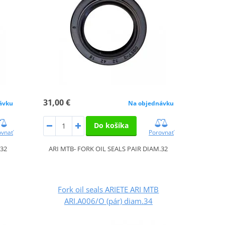
31,00 €
ávku
Na objednávku
Do košíka
ovnať
Porovnať
.32
ARI MTB- FORK OIL SEALS PAIR DIAM.32
Fork oil seals ARIETE ARI MTB
ARI.A006/O (pár) diam.34