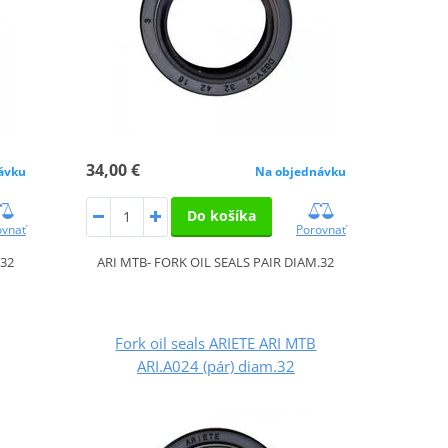
34,00 €
ávku
Na objednávku
Do košíka
ovnať
Porovnať
.32
ARI MTB- FORK OIL SEALS PAIR DIAM.32
Fork oil seals ARIETE ARI MTB
ARI.A024 (pár) diam.32