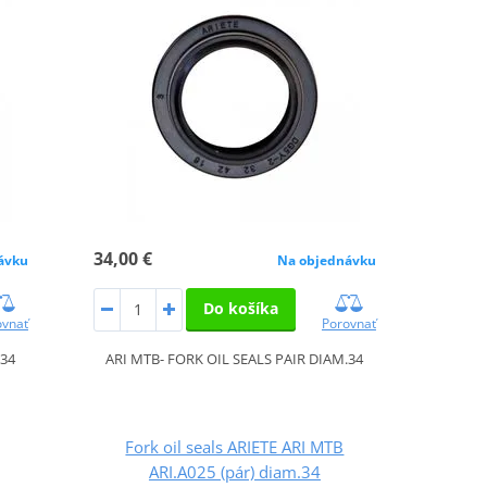
34,00 €
ávku
Na objednávku
Do košíka
ovnať
Porovnať
.34
ARI MTB- FORK OIL SEALS PAIR DIAM.34
Fork oil seals ARIETE ARI MTB
ARI.A025 (pár) diam.34