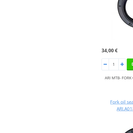
34,00 €
ARI MTB- FORK 
Fork oil se
ARI.A01