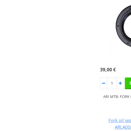
39,00 €
ARI MTB- FORK 
Fork oil se
ARI.A00