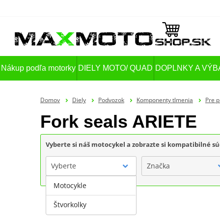
Nákup podľa motorky
DIELY MOTO/ QUAD
DOPLNKY A VÝB
Domov
Diely
Podvozok
Komponenty tlmenia
Pre p
Fork seals ARIETE
Vyberte si náš motocykel a zobrazte si kompatibilné sú
Vyberte
Značka
Motocykle
Štvorkolky