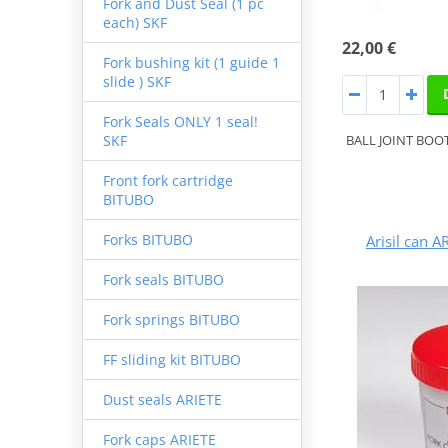
Fork and Dust Seal (1 pc
each) SKF
22,00 €
Fork bushing kit (1 guide 1
slide ) SKF
Fork Seals ONLY 1 seal!
BALL JOINT BOO
SKF
Front fork cartridge
BITUBO
Forks BITUBO
Arisil can 
Fork seals BITUBO
Fork springs BITUBO
FF sliding kit BITUBO
Dust seals ARIETE
Fork caps ARIETE