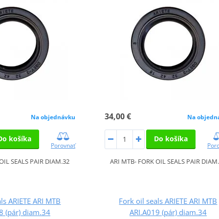
34,00 €
Na objednávku
Na objedn
Do košíka
Do košíka
Porovnať
Por
OIL SEALS PAIR DIAM.32
ARI MTB- FORK OIL SEALS PAIR DIAM
als ARIETE ARI MTB
Fork oil seals ARIETE ARI MTB
8 (pár) diam.34
ARI.A019 (pár) diam.34