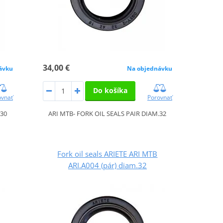
34,00 €
ávku
Na objednávku
Do košíka
ovnať
Porovnať
.30
ARI MTB- FORK OIL SEALS PAIR DIAM.32
Fork oil seals ARIETE ARI MTB
ARI.A004 (pár) diam.32