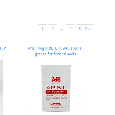
1
2
…
9
Ďalší
STEP
Arisil bag ARIETE 10945 special
grease for fork oil seals