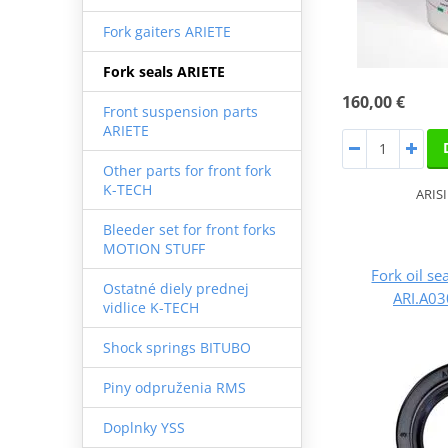
Fork gaiters ARIETE
Fork seals ARIETE
160,00 €
Front suspension parts
ARIETE
Other parts for front fork
K-TECH
ARIS
Bleeder set for front forks
MOTION STUFF
Fork oil se
Ostatné diely prednej
ARI.A03
vidlice K-TECH
Shock springs BITUBO
Piny odpruženia RMS
Doplnky YSS