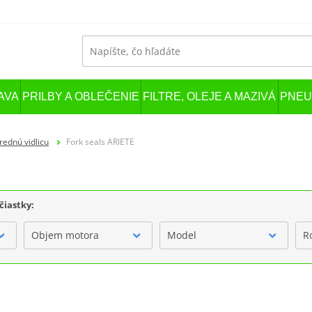
AVA
PRILBY A OBLEČENIE
FILTRE, OLEJE A MAZIVÁ
PNEU
rednú vidlicu
Fork seals ARIETE
čiastky:
Objem motora
Model
R