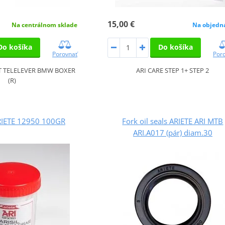
15,00 €
Na centrálnom sklade
Na objedn
Do košíka
Do košíka
Porovnať
Por
T TELELEVER BMW BOXER
ARI CARE STEP 1+ STEP 2
(R)
ARIETE 12950 100GR
Fork oil seals ARIETE ARI MTB
ARI.A017 (pár) diam.30