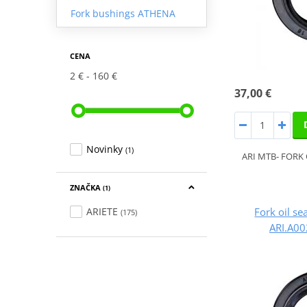
Fork bushings ATHENA
CENA
2 €
160 €
37,00 €
Novinky
(1)
ARI MTB- FORK 
ZNAČKA
(1)
Fork oil se
ARIETE
(175)
ARI.A00