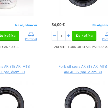
34,00 €
Na objednávku
Na objedn
Do košíka
Do košíka
Porovnať
Por
IL CAN 100GR.
ARI MTB- FORK OIL SEALS PAIR DIAM
als ARIETE ARI MTB
Fork oil seals ARIETE ARI MTB
0 (pár) diam.30
ARI.A035 (pár) diam.30