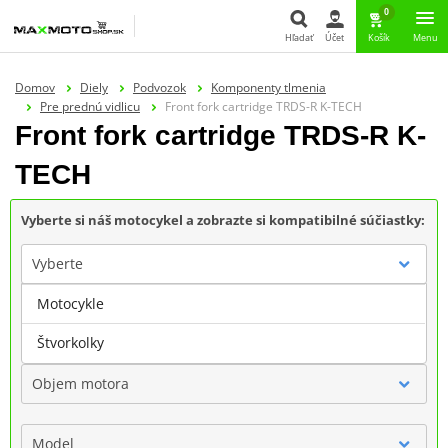
0
Hľadať
Účet
Košík
Menu
Hľadať
Domov
Diely
Podvozok
Komponenty tlmenia
Pre prednú vidlicu
Front fork cartridge TRDS-R K-TECH
Front fork cartridge TRDS-R K-
TECH
Vyberte si náš motocykel a zobrazte si kompatibilné súčiastky:
Vyberte
Motocykle
Značka
Štvorkolky
Objem motora
Model