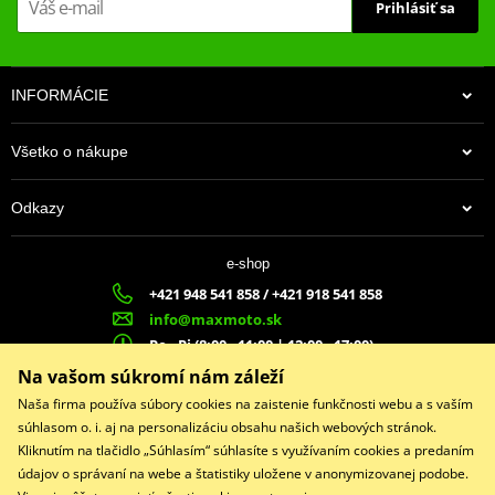
Prihlásiť sa
INFORMÁCIE
Všetko o nákupe
Odkazy
e-shop
+421 948 541 858 / +421 918 541 858
info@maxmoto.sk
Po - Pi (8:00 - 11:00 | 12:00 - 17:00)
MA
X
MOTO s.r.o.
Na vašom súkromí nám záleží
Slovenských dobrovoľníkov 1439
Naša firma používa súbory cookies na zaistenie funkčnosti webu a s vaším
022 01 Čadca
súhlasom o. i. aj na personalizáciu obsahu našich webových stránok.
Kliknutím na tlačidlo „Súhlasím“ súhlasíte s využívaním cookies a predaním
údajov o správaní na webe a štatistiky uložene v anonymizovanej podobe.