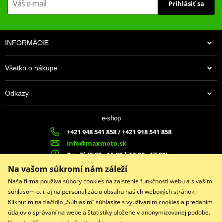
Prihlásiť sa
INFORMÁCIE
Všetko o nákupe
Odkazy
e-shop
+421 948 541 858 / +421 918 541 858
info@maxmoto.sk
Po - Pi (8:00 - 11:00 | 12:00 - 17:00)
MA
X
MOTO s.r.o.
Na vašom súkromí nám záleží
Slovenských dobrovoľníkov 1439
Naša firma používa súbory cookies na zaistenie funkčnosti webu a s vaším
022 01 Čadca
súhlasom o. i. aj na personalizáciu obsahu našich webových stránok.
Kliknutím na tlačidlo „Súhlasím“ súhlasíte s využívaním cookies a predaním
údajov o správaní na webe a štatistiky uložene v anonymizovanej podobe.