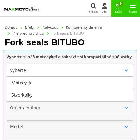
0
Hľadať
Účet
Košík
Menu
Hľadať
Domov
Diely
Podvozok
Komponenty tlmenia
Pre prednú vidlicu
Fork seals BITUBO
Fork seals BITUBO
Vyberte si náš motocykel a zobrazte si kompatibilné súčiastky:
Vyberte
Motocykle
Značka
Štvorkolky
Objem motora
Model