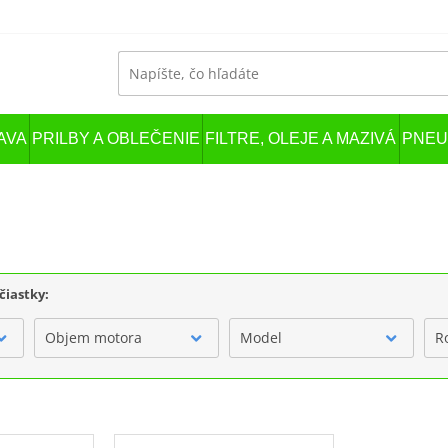
AVA
PRILBY A OBLEČENIE
FILTRE, OLEJE A MAZIVÁ
PNEU
čiastky:
Objem motora
Model
R