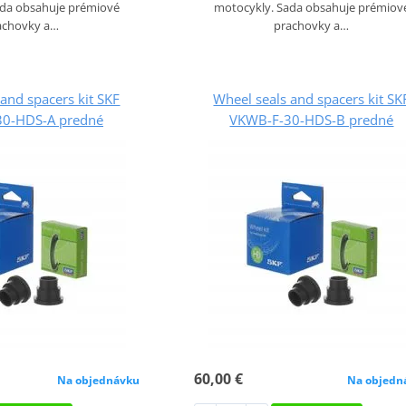
ada obsahuje prémiové
motocykly. Sada obsahuje prémiov
achovky a…
prachovky a…
and spacers kit SKF
Wheel seals and spacers kit SK
0-HDS-A predné
VKWB-F-30-HDS-B predné
60,00 €
Na objednávku
Na objedn