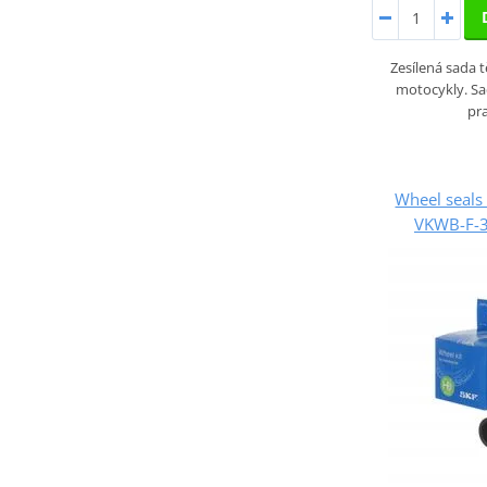
Zesílená sada 
motocykly. S
pr
Wheel seals 
VKWB-F-3