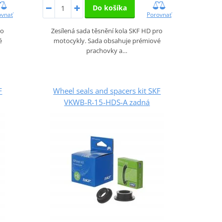
Do košíka
ovnať
Porovnať
ro
Zesílená sada těsnění kola SKF HD pro
é
motocykly. Sada obsahuje prémiové
prachovky a…
F
Wheel seals and spacers kit SKF
VKWB-R-15-HDS-A zadná