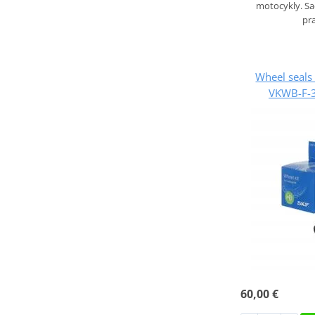
motocykly. S
pr
Wheel seals 
VKWB-F-3
60,00 €