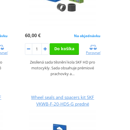
60,00 €
ávku
Na objednávku
Do košíka
ovnať
Porovnať
ro
Zesílená sada těsnění kola SKF HD pro
é
motocykly. Sada obsahuje prémiové
prachovky a…
F
Wheel seals and spacers kit SKF
VKWB-F-20-HDS-G predné