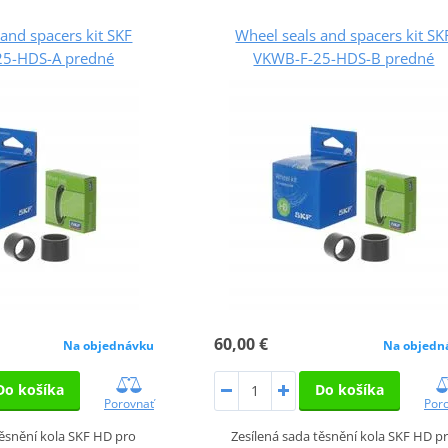
and spacers kit SKF
Wheel seals and spacers kit SK
5-HDS-A predné
VKWB-F-25-HDS-B predné
60,00 €
Na objednávku
Na objedn
Do košíka
Do košíka
Porovnať
Por
těsnění kola SKF HD pro
Zesílená sada těsnění kola SKF HD p