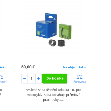
60,00 €
ávku
Na objednávku
Do košíka
ovnať
Porovnať
ro
Zesílená sada těsnění kola SKF HD pro
é
motocykly. Sada obsahuje prémiové
prachovky a…