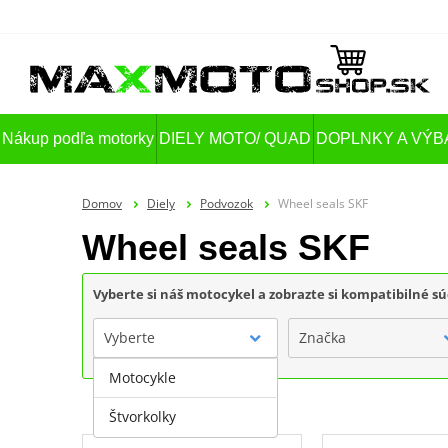
Nákup podľa motorky
DIELY MOTO/ QUAD
DOPLNKY A VÝB
Domov
Diely
Podvozok
Wheel seals SKF
Wheel seals SKF
Vyberte si náš motocykel a zobrazte si kompatibilné sú
Vyberte
Značka
Motocykle
Štvorkolky