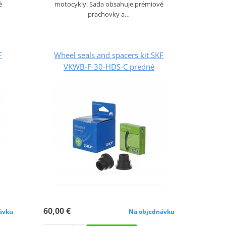
é
motocykly. Sada obsahuje prémiové
prachovky a…
F
Wheel seals and spacers kit SKF
VKWB-F-30-HDS-C predné
60,00 €
ávku
Na objednávku