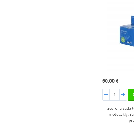
60,00 €
Zesílená sada 
motocykly. S
pr