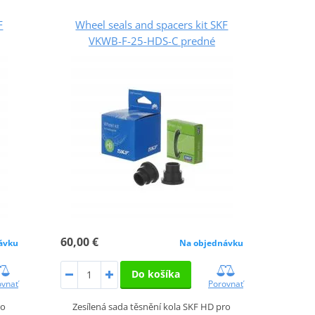
F
Wheel seals and spacers kit SKF
VKWB-F-25-HDS-C predné
60,00 €
ávku
Na objednávku
Do košíka
ovnať
Porovnať
ro
Zesílená sada těsnění kola SKF HD pro