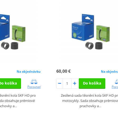
60,00 €
Na objednávku
Na objedn
Do košíka
Do košíka
Porovnať
Por
těsnění kola SKF HD pro
Zesílená sada těsnění kola SKF HD p
ada obsahuje prémiové
motocykly. Sada obsahuje prémiov
achovky a…
prachovky a…