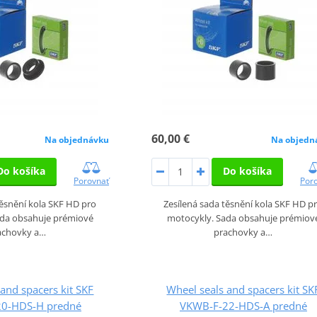
60,00 €
Na objednávku
Na objedn
Do košíka
Do košíka
Porovnať
Por
těsnění kola SKF HD pro
Zesílená sada těsnění kola SKF HD p
ada obsahuje prémiové
motocykly. Sada obsahuje prémiov
achovky a…
prachovky a…
and spacers kit SKF
Wheel seals and spacers kit SK
0-HDS-H predné
VKWB-F-22-HDS-A predné