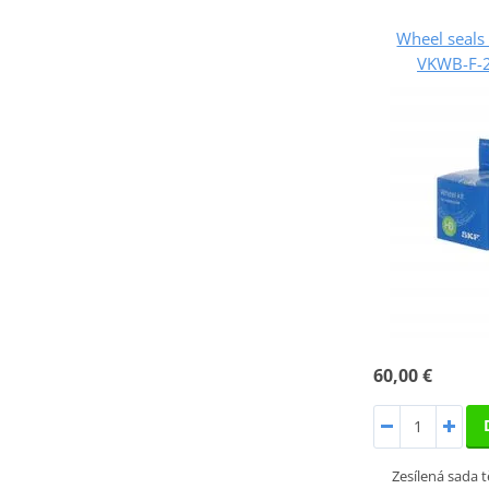
Wheel seals 
VKWB-F-2
60,00 €
Zesílená sada 