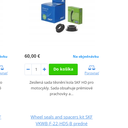
60,00 €
ávku
Na objednávku
Do košíka
ovnať
Porovnať
ro
Zesílená sada těsnění kola SKF HD pro
é
motocykly. Sada obsahuje prémiové
prachovky a…
F
Wheel seals and spacers kit SKF
VKWB-F-22-HDS-B predné