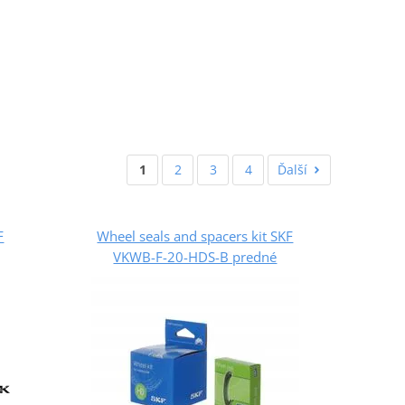
1
2
3
4
Ďalší
F
Wheel seals and spacers kit SKF
VKWB-F-20-HDS-B predné