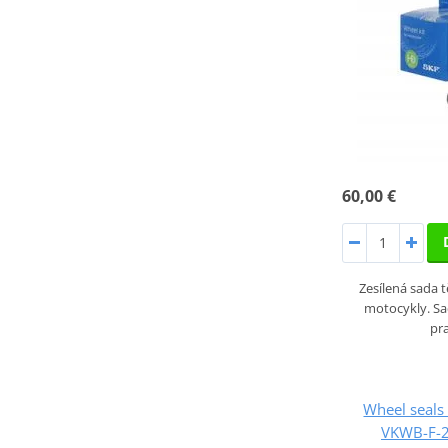
60,00 €
Zesílená sada 
motocykly. S
pr
Wheel seals 
VKWB-F-2