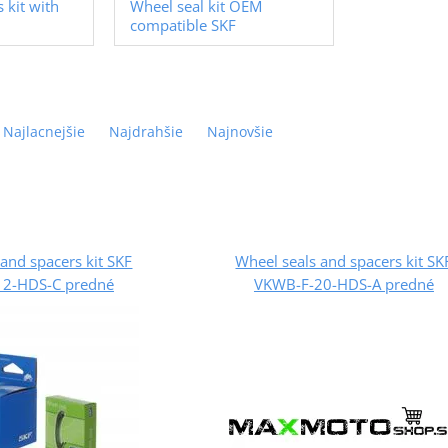
 kit with
Wheel seal kit OEM
compatible SKF
Najlacnejšie
Najdrahšie
Najnovšie
and spacers kit SKF
Wheel seals and spacers kit SK
2-HDS-C predné
VKWB-F-20-HDS-A predné