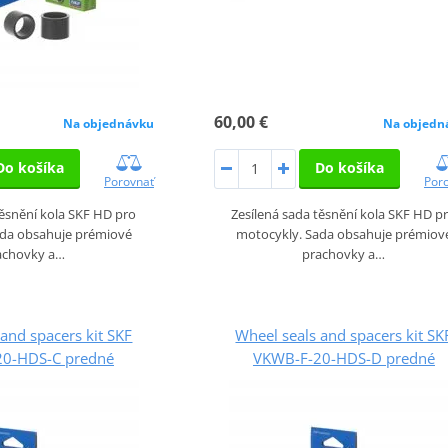
60,00 €
Na objednávku
Na objedn
Do košíka
Do košíka
Porovnať
Por
těsnění kola SKF HD pro
Zesílená sada těsnění kola SKF HD p
ada obsahuje prémiové
motocykly. Sada obsahuje prémiov
achovky a…
prachovky a…
and spacers kit SKF
Wheel seals and spacers kit SK
0-HDS-C predné
VKWB-F-20-HDS-D predné