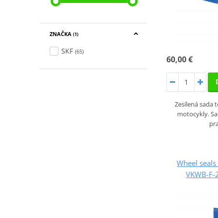
ZNAČKA
(1)
SKF
(65)
60,00 €
Zesílená sada 
motocykly. S
pr
Wheel seals 
VKWB-F-2