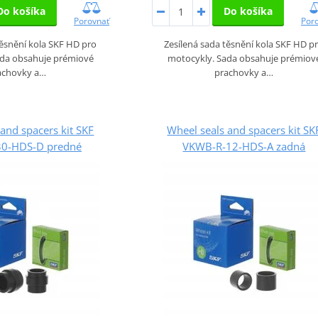
Do košíka
Do košíka
Porovnať
Por
těsnění kola SKF HD pro
Zesílená sada těsnění kola SKF HD p
ada obsahuje prémiové
motocykly. Sada obsahuje prémiov
achovky a…
prachovky a…
and spacers kit SKF
Wheel seals and spacers kit SK
0-HDS-D predné
VKWB-R-12-HDS-A zadná