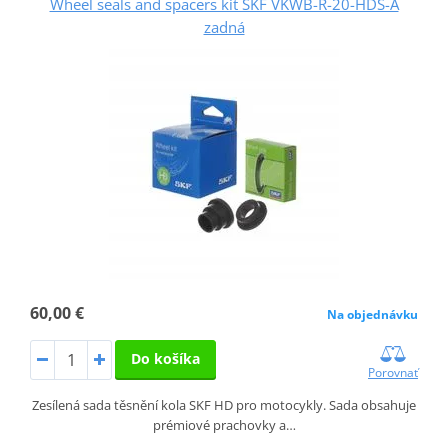
Wheel seals and spacers kit SKF VKWB-R-20-HDS-A
zadná
60,00 €
Na objednávku
Do košíka
Porovnať
Zesílená sada těsnění kola SKF HD pro motocykly. Sada obsahuje
prémiové prachovky a…