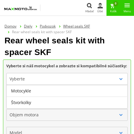
0
Hľadať
Účet
Košík
Menu
Hľadať
Domov
Diely
Podvozok
Wheel seals SKF
Rear wheel seals kit with spacer SKF
Rear wheel seals kit with
spacer SKF
Vyberte si náš motocykel a zobrazte si kompatibilné súčiastky:
Vyberte
Motocykle
Značka
Štvorkolky
Objem motora
Model