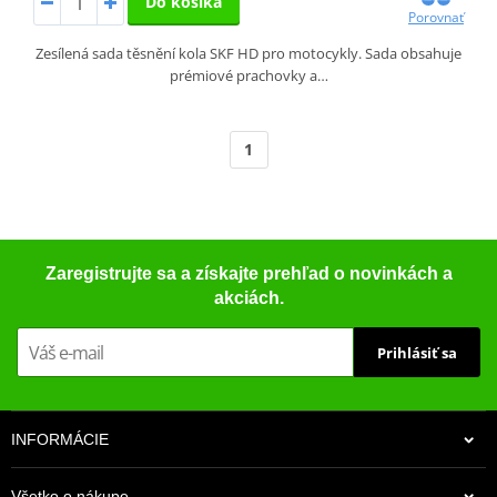
Do košíka
Porovnať
Zesílená sada těsnění kola SKF HD pro motocykly. Sada obsahuje
prémiové prachovky a…
1
Zaregistrujte sa a získajte prehľad o novinkách a
akciách.
Prihlásiť sa
INFORMÁCIE
Všetko o nákupe