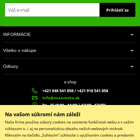
Prihlásiť sa
INFORMÁCIE
Všetko o nákupe
Odkazy
e-shop
+421 948 541 858 / +421 918 541 858
info@maxmoto.sk
Po - Pi (8:00 - 11:00 | 12:00 - 17:00)
MA
X
MOTO s.r.o.
Na vašom súkromí nám záleží
Slovenských dobrovoľníkov 1439
Naša firma používa súbory cookies na zaistenie funkčnosti webu a s vaším
022 01 Čadca
súhlasom o. i. aj na personalizáciu obsahu našich webových stránok.
Kliknutím na tlačidlo „Súhlasím“ súhlasíte s využívaním cookies a predaním