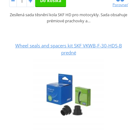
Do košíka
Porovnať
Zesílená sada těsnění kola SKF HD pro motocykly. Sada obsahuje
prémiové prachovky a…
Wheel seals and spacers kit SKF VKWB-F-30-HDS-B
predné