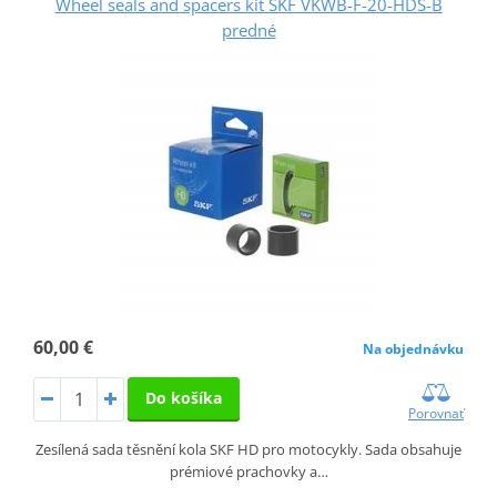
Wheel seals and spacers kit SKF VKWB-F-20-HDS-B
predné
60,00 €
Na objednávku
Do košíka
Porovnať
Zesílená sada těsnění kola SKF HD pro motocykly. Sada obsahuje
prémiové prachovky a…