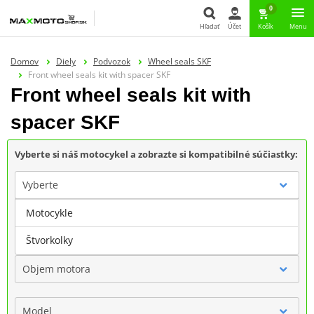
0
Hľadať
Účet
Košík
Menu
Hľadať
Domov
Diely
Podvozok
Wheel seals SKF
Front wheel seals kit with spacer SKF
Front wheel seals kit with
spacer SKF
Vyberte si náš motocykel a zobrazte si kompatibilné súčiastky:
Vyberte
Motocykle
Značka
Štvorkolky
Objem motora
Model