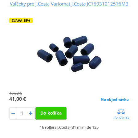
Valčeky pre J.Costa Variomat J.Costa JC16031012516MB
ZĽAVA 15%
48,00 €
41,00 €
Na objednávku
Do košíka
Porovnať
16 rollers J.Costa (31 mm) de 125