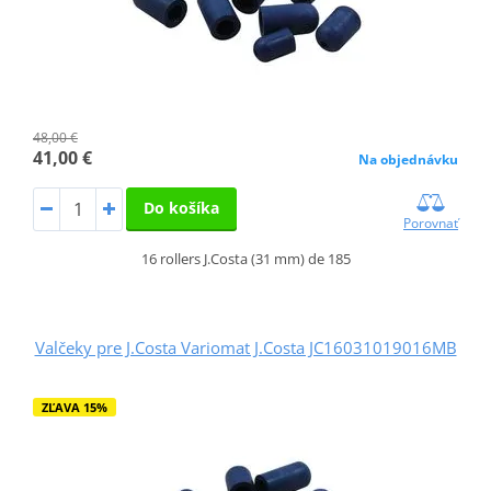
48,00 €
41,00 €
Na objednávku
Do košíka
Porovnať
16 rollers J.Costa (31 mm) de 185
Valčeky pre J.Costa Variomat J.Costa JC16031019016MB
ZĽAVA 15%