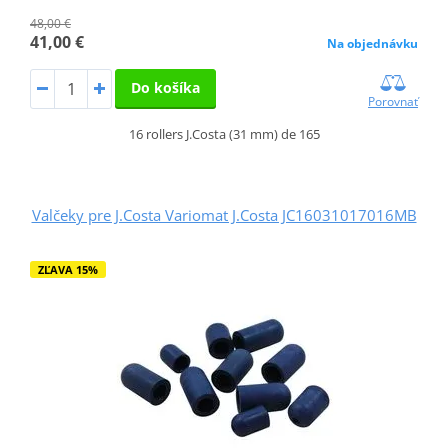
48,00 €
41,00 €
Na objednávku
Do košíka
Porovnať
16 rollers J.Costa (31 mm) de 165
Valčeky pre J.Costa Variomat J.Costa JC16031017016MB
ZĽAVA 15%