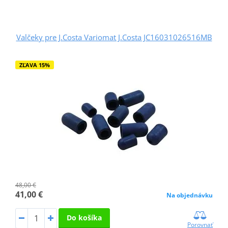
Valčeky pre J.Costa Variomat J.Costa JC16031026516MB
ZĽAVA 15%
48,00 €
41,00 €
Na objednávku
Do košíka
Porovnať