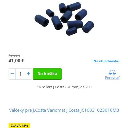
48,00 €
41,00 €
Na objednávku
Do košíka
Porovnať
16 rollers J.Costa (31 mm) de 200
Valčeky pre J.Costa Variomat J.Costa JC16031023016MB
ZĽAVA 15%