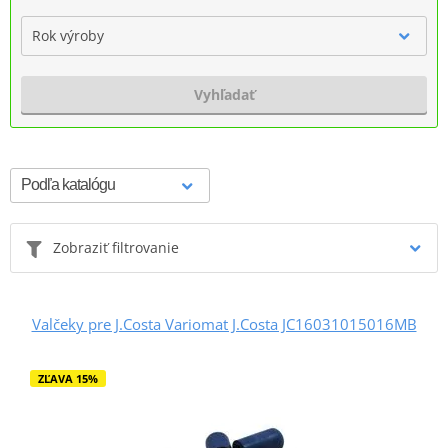
Rok výroby
Vyhľadať
Zobraziť filtrovanie
Valčeky pre J.Costa Variomat J.Costa JC16031015016MB
ZĽAVA 15%