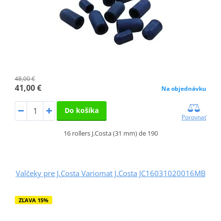
48,00 €
41,00 €
Na objednávku
Do košíka
Porovnať
16 rollers J.Costa (31 mm) de 190
Valčeky pre J.Costa Variomat J.Costa JC16031020016MB
ZĽAVA 15%