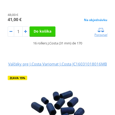
48,00 €
41,00 €
Na objednávku
Do košíka
Porovnať
16 rollers J.Costa (31 mm) de 170
Valčeky pre J.Costa Variomat J.Costa JC16031018016MB
ZĽAVA 15%