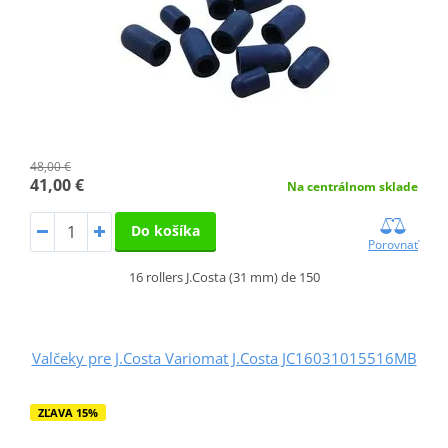
48,00 €
41,00 €
Na centrálnom sklade
Do košíka
Porovnať
16 rollers J.Costa (31 mm) de 150
Valčeky pre J.Costa Variomat J.Costa JC16031015516MB
ZĽAVA 15%