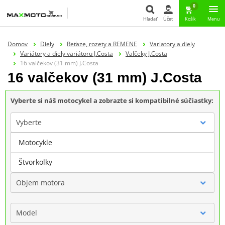
0
Hľadať
Účet
Košík
Menu
Hľadať
Domov
Diely
Reťaze, rozety a REMENE
Variatory a diely
Variátory a diely variátoru J.Costa
Valčeky J.Costa
16 valčekov (31 mm) J.Costa
16 valčekov (31 mm) J.Costa
Vyberte si náš motocykel a zobrazte si kompatibilné súčiastky:
Vyberte
Motocykle
Značka
Štvorkolky
Objem motora
Model