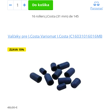
Do košíka
Porovnať
16 rollers J.Costa (31 mm) de 145
Valčeky pre J.Costa Variomat J.Costa JC16031016016MB
ZĽAVA 15%
48,00 €