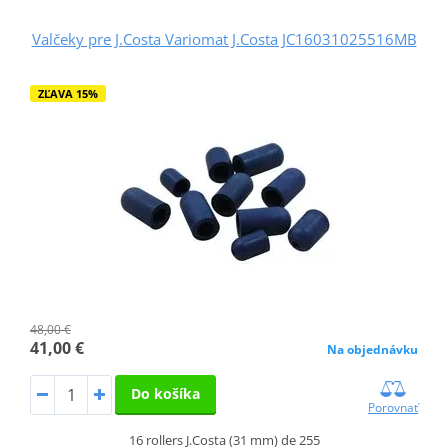
Valčeky pre J.Costa Variomat J.Costa JC16031025516MB
ZĽAVA 15%
48,00 €
41,00 €
Na objednávku
Do košíka
Porovnať
16 rollers J.Costa (31 mm) de 255