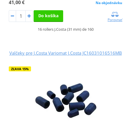
41,00 €
Na objednávku
Do košíka
Porovnať
16 rollers J.Costa (31 mm) de 160
Valčeky pre J.Costa Variomat J.Costa JC16031016516MB
ZĽAVA 15%