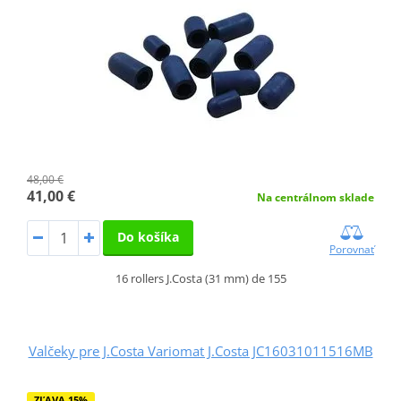
48,00 €
41,00 €
Na centrálnom sklade
Do košíka
Porovnať
16 rollers J.Costa (31 mm) de 155
Valčeky pre J.Costa Variomat J.Costa JC16031011516MB
ZĽAVA 15%