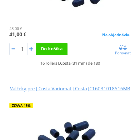
48,00 €
41,00 €
Na objednávku
Do košíka
Porovnať
16 rollers J.Costa (31 mm) de 180
Valčeky pre J.Costa Variomat J.Costa JC16031018516MB
ZĽAVA 15%