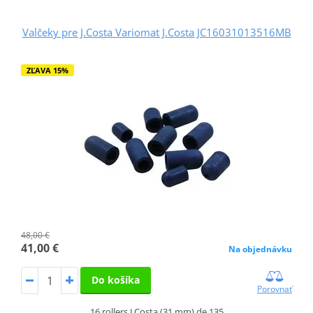
Valčeky pre J.Costa Variomat J.Costa JC16031013516MB
ZĽAVA 15%
48,00 €
41,00 €
Na objednávku
Do košíka
Porovnať
16 rollers J.Costa (31 mm) de 135