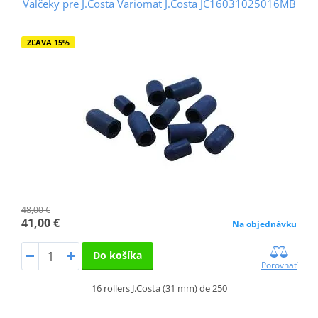
Valčeky pre J.Costa Variomat J.Costa JC16031025016MB
ZĽAVA 15%
48,00 €
41,00 €
Na objednávku
Do košíka
Porovnať
16 rollers J.Costa (31 mm) de 250