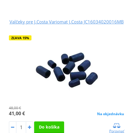
Valčeky pre J.Costa Variomat J.Costa JC16034020016MB
ZĽAVA 15%
48,00 €
41,00 €
Na objednávku
Do košíka
Porovnať