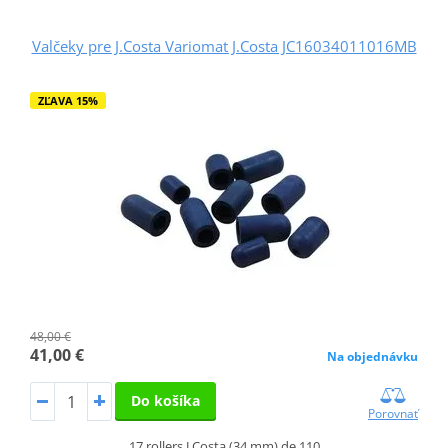
Valčeky pre J.Costa Variomat J.Costa JC16034011016MB
ZĽAVA 15%
48,00 €
41,00 €
Na objednávku
Do košíka
Porovnať
17 rollers J.Costa (34 mm) de 110