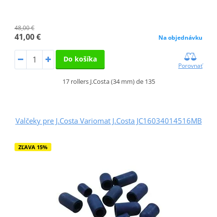
48,00 €
41,00 €
Na objednávku
Do košíka
Porovnať
17 rollers J.Costa (34 mm) de 135
Valčeky pre J.Costa Variomat J.Costa JC16034014516MB
ZĽAVA 15%