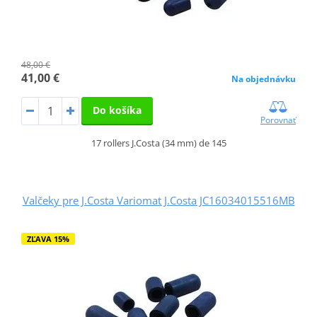
48,00 €
41,00 €
Na objednávku
Do košíka
Porovnať
17 rollers J.Costa (34 mm) de 145
Valčeky pre J.Costa Variomat J.Costa JC16034015516MB
ZĽAVA 15%