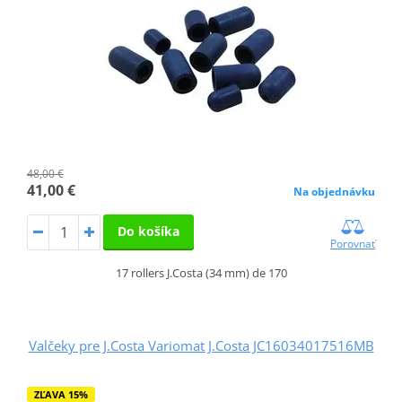
48,00 €
41,00 €
Na objednávku
Do košíka
Porovnať
17 rollers J.Costa (34 mm) de 170
Valčeky pre J.Costa Variomat J.Costa JC16034017516MB
ZĽAVA 15%