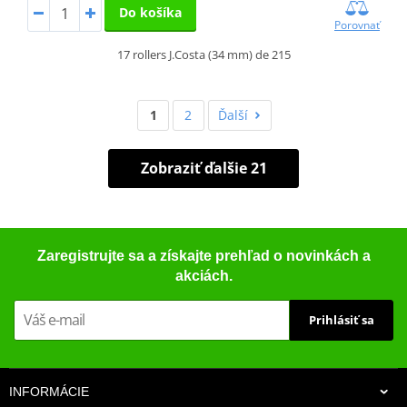
Do košíka
Porovnať
17 rollers J.Costa (34 mm) de 215
1
2
Ďalší
Zobraziť ďalšie 21
Zaregistrujte sa a získajte prehľad o novinkách a
akciách.
Prihlásiť sa
INFORMÁCIE