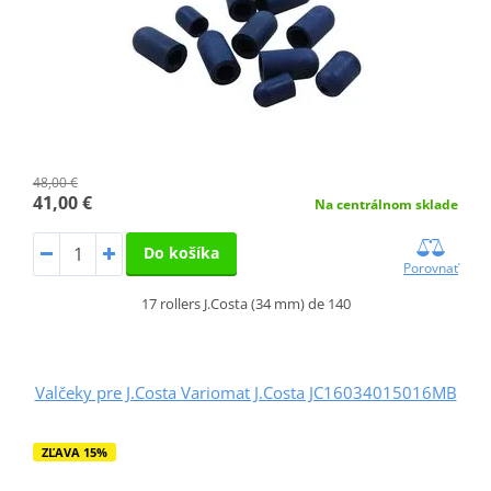
48,00 €
41,00 €
Na centrálnom sklade
Do košíka
Porovnať
17 rollers J.Costa (34 mm) de 140
Valčeky pre J.Costa Variomat J.Costa JC16034015016MB
ZĽAVA 15%