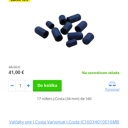
48,00 €
41,00 €
Na centrálnom sklade
Do košíka
Porovnať
17 rollers J.Costa (34 mm) de 160
Valčeky pre J.Costa Variomat J.Costa JC16034010016MB