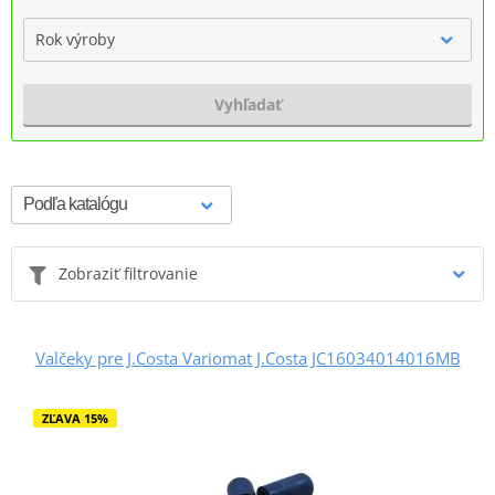
Rok výroby
Vyhľadať
Zobraziť filtrovanie
Valčeky pre J.Costa Variomat J.Costa JC16034014016MB
ZĽAVA 15%