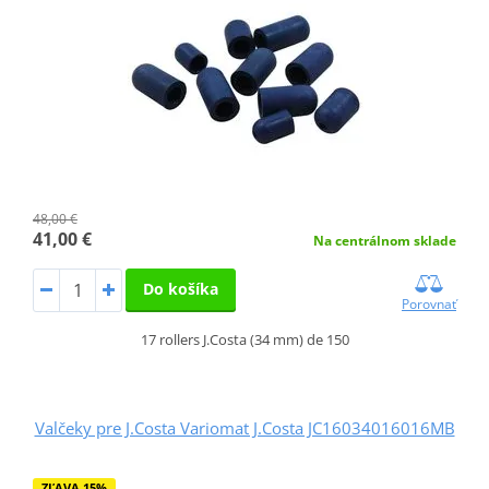
48,00 €
41,00 €
Na centrálnom sklade
Do košíka
Porovnať
17 rollers J.Costa (34 mm) de 150
Valčeky pre J.Costa Variomat J.Costa JC16034016016MB
ZĽAVA 15%