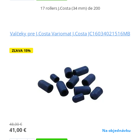
17 rollers J.Costa (34 mm) de 200
Valčeky pre J.Costa Variomat J.Costa JC16034021516MB
ZĽAVA 15%
48,00 €
41,00 €
Na objednávku