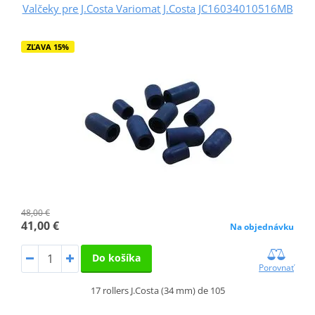
Valčeky pre J.Costa Variomat J.Costa JC16034010516MB
ZĽAVA 15%
48,00 €
41,00 €
Na objednávku
Do košíka
Porovnať
17 rollers J.Costa (34 mm) de 105