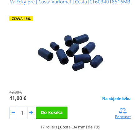
Valčeky pre J.Costa Variomat J.Costa JC16034018516MB
ZĽAVA 15%
48,00 €
41,00 €
Na objednávku
Do košíka
Porovnať
17 rollers J.Costa (34 mm) de 185