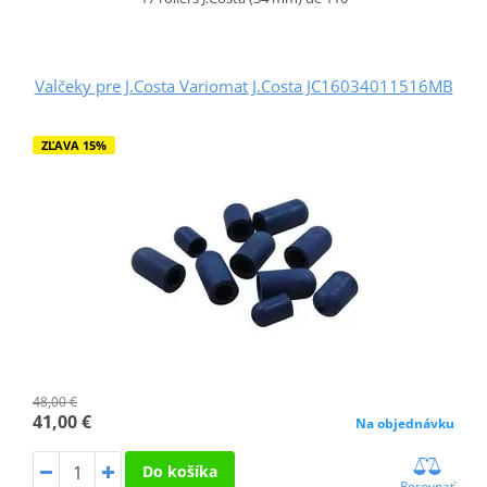
Valčeky pre J.Costa Variomat J.Costa JC16034011516MB
ZĽAVA 15%
48,00 €
41,00 €
Na objednávku
Do košíka
Porovnať