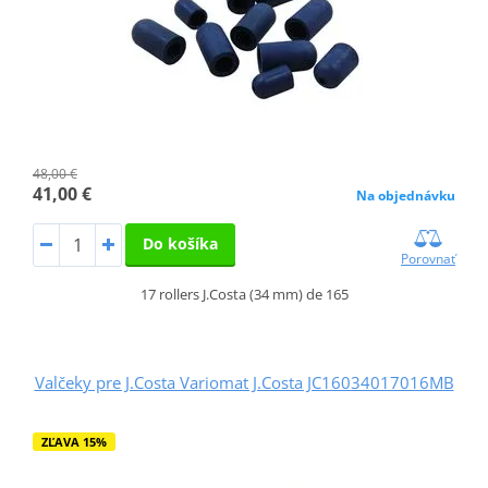
48,00 €
41,00 €
Na objednávku
Do košíka
Porovnať
17 rollers J.Costa (34 mm) de 165
Valčeky pre J.Costa Variomat J.Costa JC16034017016MB
ZĽAVA 15%