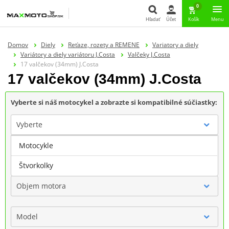
0
Hľadať
Účet
Košík
Menu
Hľadať
Domov
Diely
Reťaze, rozety a REMENE
Variatory a diely
Variátory a diely variátoru J.Costa
Valčeky J.Costa
17 valčekov (34mm) J.Costa
17 valčekov (34mm) J.Costa
Vyberte si náš motocykel a zobrazte si kompatibilné súčiastky:
Vyberte
Motocykle
Značka
Štvorkolky
Objem motora
Model