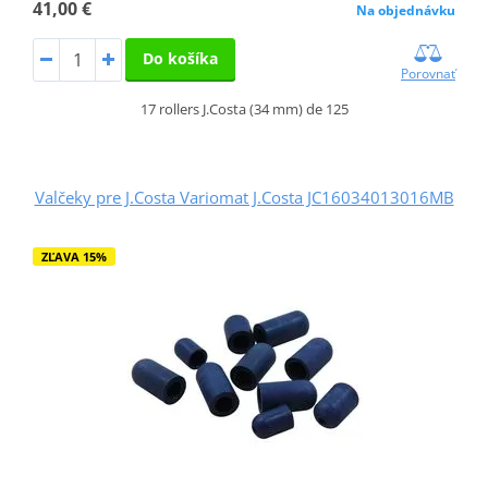
41,00 €
Na objednávku
Do košíka
Porovnať
17 rollers J.Costa (34 mm) de 125
Valčeky pre J.Costa Variomat J.Costa JC16034013016MB
ZĽAVA 15%