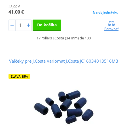
48,00 €
41,00 €
Na objednávku
Do košíka
Porovnať
17 rollers J.Costa (34 mm) de 130
Valčeky pre J.Costa Variomat J.Costa JC16034013516MB
ZĽAVA 15%