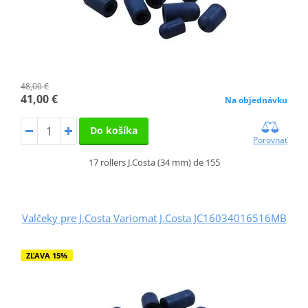
48,00 €
41,00 €
Na objednávku
Do košíka
Porovnať
17 rollers J.Costa (34 mm) de 155
Valčeky pre J.Costa Variomat J.Costa JC16034016516MB
ZĽAVA 15%