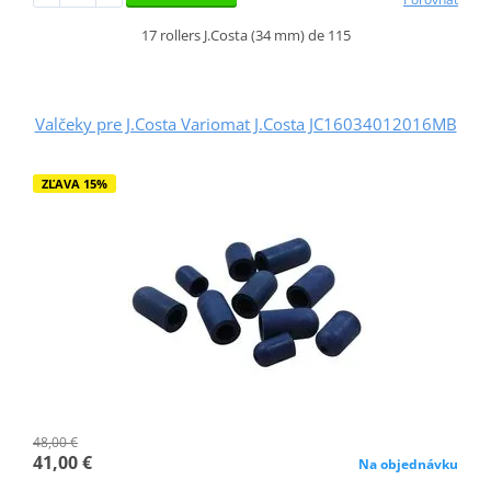
17 rollers J.Costa (34 mm) de 115
Valčeky pre J.Costa Variomat J.Costa JC16034012016MB
ZĽAVA 15%
48,00 €
41,00 €
Na objednávku