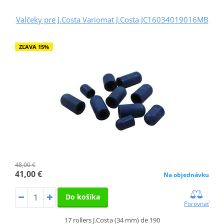
Valčeky pre J.Costa Variomat J.Costa JC16034019016MB
ZĽAVA 15%
48,00 €
41,00 €
Na objednávku
Do košíka
Porovnať
17 rollers J.Costa (34 mm) de 190