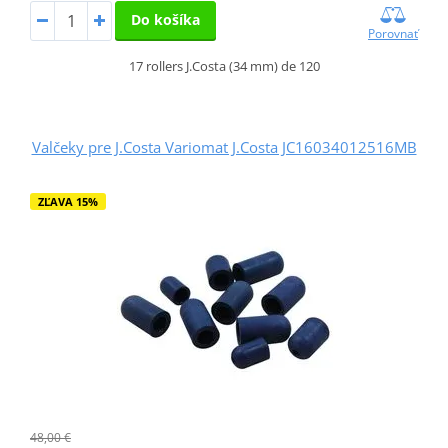
Do košíka
Porovnať
17 rollers J.Costa (34 mm) de 120
Valčeky pre J.Costa Variomat J.Costa JC16034012516MB
ZĽAVA 15%
48,00 €