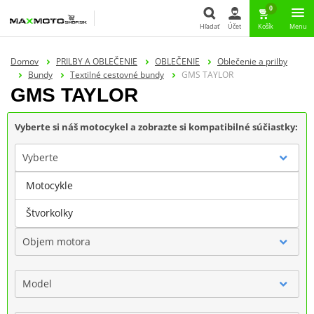
0
Hľadať
Účet
Košík
Menu
Hľadať
Domov
PRILBY A OBLEČENIE
OBLEČENIE
Oblečenie a prilby
Bundy
Textilné cestovné bundy
GMS TAYLOR
GMS TAYLOR
Vyberte si náš motocykel a zobrazte si kompatibilné súčiastky:
Vyberte
Motocykle
Značka
Štvorkolky
Objem motora
Model