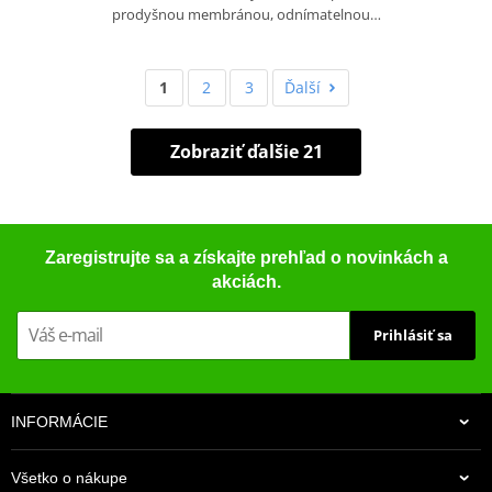
prodyšnou membránou, odnímatelnou…
1
2
3
Ďalší
Zobraziť ďalšie 21
Zaregistrujte sa a získajte prehľad o novinkách a
akciách.
Prihlásiť sa
INFORMÁCIE
Všetko o nákupe