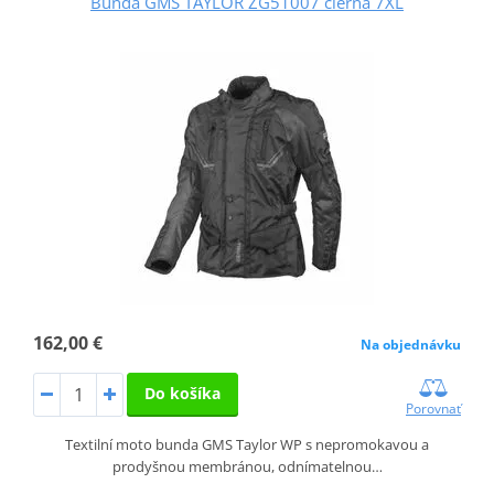
Bunda GMS TAYLOR ZG51007 čierna 7XL
162,00 €
Na objednávku
Do košíka
Porovnať
Textilní moto bunda GMS Taylor WP s nepromokavou a
prodyšnou membránou, odnímatelnou…