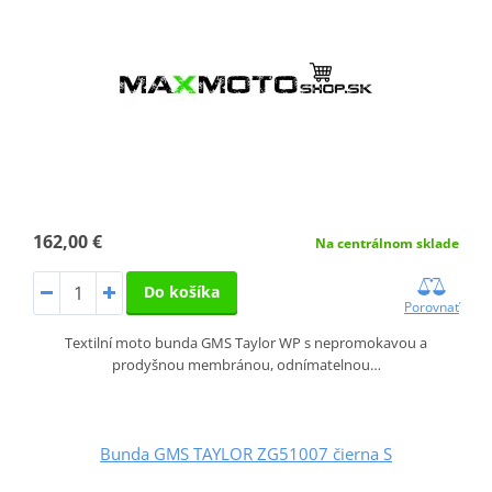
162,00 €
Na centrálnom sklade
Do košíka
Porovnať
Textilní moto bunda GMS Taylor WP s nepromokavou a
prodyšnou membránou, odnímatelnou…
Bunda GMS TAYLOR ZG51007 čierna S