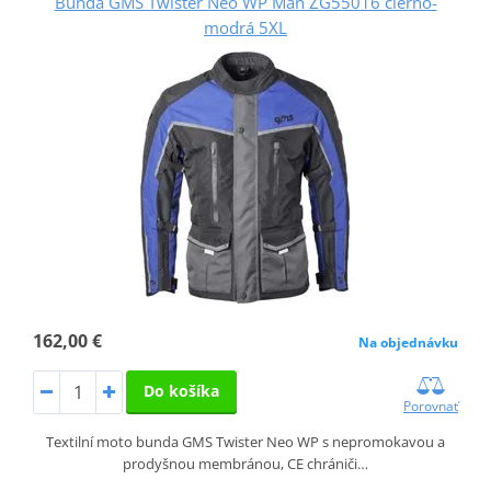
Bunda GMS Twister Neo WP Man ZG55016 čierno-
modrá 5XL
162,00 €
Na objednávku
Do košíka
Porovnať
Textilní moto bunda GMS Twister Neo WP s nepromokavou a
prodyšnou membránou, CE chrániči…