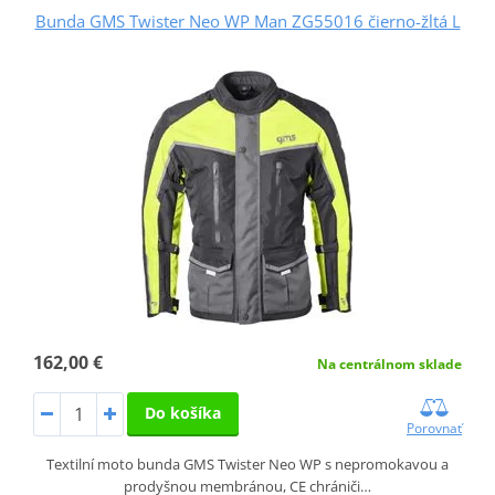
Bunda GMS Twister Neo WP Man ZG55016 čierno-žltá L
162,00 €
Na centrálnom sklade
Do košíka
Porovnať
Textilní moto bunda GMS Twister Neo WP s nepromokavou a
prodyšnou membránou, CE chrániči…