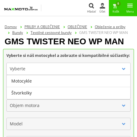
0
Hľadať
Účet
Košík
Menu
Hľadať
Domov
PRILBY A OBLEČENIE
OBLEČENIE
Oblečenie a prilby
Bundy
Textilné cestovné bundy
GMS TWISTER NEO WP MAN
GMS TWISTER NEO WP MAN
Vyberte si náš motocykel a zobrazte si kompatibilné súčiastky:
Vyberte
Motocykle
Značka
Štvorkolky
Objem motora
Model