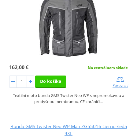
162,00 €
Na centrálnom sklade
Do košíka
Porovnať
Textilní moto bunda GMS Twister Neo WP s nepromokavou a
prodyšnou membránou, CE chrániči…
Bunda GMS Twister Neo WP Man ZG55016 čierno-šedá
9XL