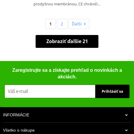
prodyšnou membránou, CE chrániči…
1
2
Ďalší
Zobraziť ďalšie 21
Zaregistrujte sa a získajte prehľad o novinkách a
akciách.
Prihlásiť sa
INFORMÁCIE
Všetko o nákupe