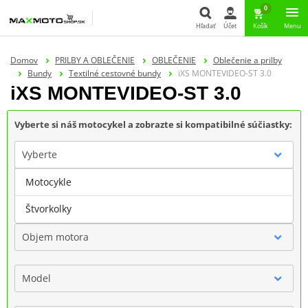
0
Hľadať
Účet
Košík
Menu
Hľadať
Domov
PRILBY A OBLEČENIE
OBLEČENIE
Oblečenie a prilby
Bundy
Textilné cestovné bundy
iXS MONTEVIDEO-ST 3.0
iXS MONTEVIDEO-ST 3.0
Vyberte si náš motocykel a zobrazte si kompatibilné súčiastky:
Vyberte
Motocykle
Značka
Štvorkolky
Objem motora
Model