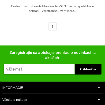
Cestovní moto bunda Montevideo‑ST 3.0 nabízí spolehlivou
ochranu, všestrannou ventilaci a…
1
Zaregistrujte sa a získajte prehľad o novinkách a
akciách.
Prihlásiť sa
INFORMÁCIE
Všetko o nákupe