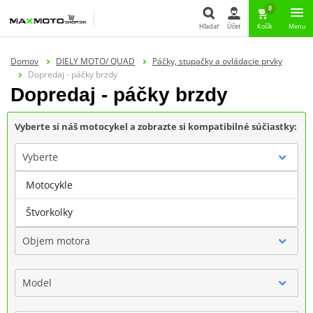
0
Hľadať
Účet
Košík
Menu
Hľadať
Domov
DIELY MOTO/ QUAD
Páčky, stupačky a ovládacie prvky
Dopredaj - páčky brzdy
Dopredaj - páčky brzdy
Vyberte si náš motocykel a zobrazte si kompatibilné súčiastky:
Vyberte
Motocykle
Značka
Štvorkolky
Objem motora
Model