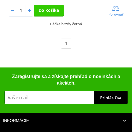
Do košíka
Porovnať
Páčka brzdy černá
1
Zaregistrujte sa a získajte prehľad o novinkách a
akciách.
Prihlásiť sa
INFORMÁCIE