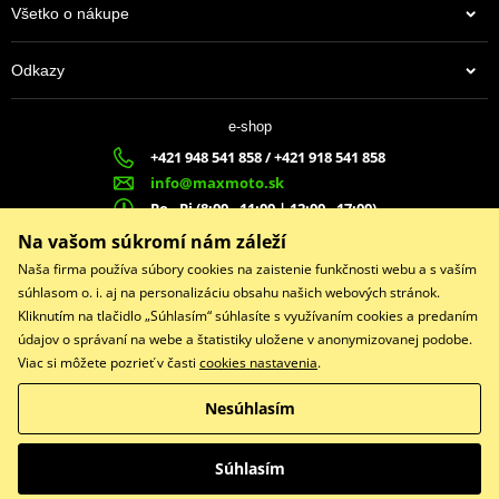
Všetko o nákupe
Odkazy
e-shop
+421 948 541 858 / +421 918 541 858
info@maxmoto.sk
Po - Pi (8:00 - 11:00 | 12:00 - 17:00)
MA
X
MOTO s.r.o.
Na vašom súkromí nám záleží
Slovenských dobrovoľníkov 1439
Naša firma používa súbory cookies na zaistenie funkčnosti webu a s vaším
022 01 Čadca
súhlasom o. i. aj na personalizáciu obsahu našich webových stránok.
Kliknutím na tlačidlo „Súhlasím“ súhlasíte s využívaním cookies a predaním
údajov o správaní na webe a štatistiky uložene v anonymizovanej podobe.
Viac si môžete pozrieť v časti
cookies nastavenia
.
Facebook
Nesúhlasím
Copyright © 2026 www.maxmotoshop.sk
Všetky práva vyhradené
Súhlasím
Prepnúť na klasickú verziu