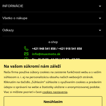
INFORMÁCIE
Všetko o nákupe
Odkazy
e-shop
+421 948 541 858 / +421 918 541 858
info@maxmoto.sk
Po - Pi (8:00 - 11:00 | 12:00 - 17:00)
MA
X
MOTO s.r.o.
Na vašom súkromí nám záleží
Slovenských dobrovoľníkov 1439
Naša firma používa súbory cookies na zaistenie funkčnosti webu a s vaším
022 01 Čadca
súhlasom o. i. aj na personalizáciu obsahu našich webových stránok.
Kliknutím na tlačidlo „Súhlasím“ súhlasíte s využívaním cookies a predaním
údajov o správaní na webe a štatistiky uložene v anonymizovanej podobe.
Viac si môžete pozrieť v časti
cookies nastavenia
.
Facebook
Nesúhlasím
Copyright © 2026 www.maxmotoshop.sk