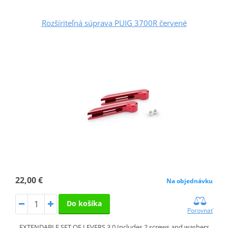
Rozšíriteľná súprava PUIG 3700R červené
22,00 €
Na objednávku
Do košíka
Porovnať
EXTENDABLE SET OF LEVERS 3.0 Includes 2 screws and washers