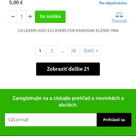
5,00 €
Na objednávku
Do košíka
Porovnať
2.0 LEVERS AND 3.0 LEVERS FOR KAWASAKI KLE500 1994
1
2
…
28
Ďalší
Zobraziť ďalšie 21
Zaregistrujte sa a získajte prehľad o novinkách a
akciách.
Prihlásiť sa