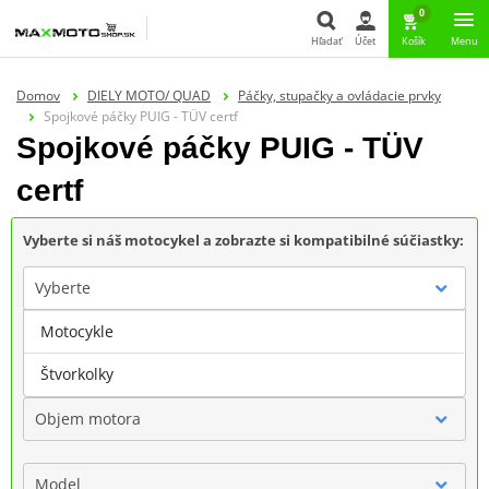
0
Hľadať
Účet
Košík
Menu
Hľadať
Domov
DIELY MOTO/ QUAD
Páčky, stupačky a ovládacie prvky
Spojkové páčky PUIG - TÜV certf
Spojkové páčky PUIG - TÜV
certf
Vyberte si náš motocykel a zobrazte si kompatibilné súčiastky:
Vyberte
Motocykle
Značka
Štvorkolky
Objem motora
Model