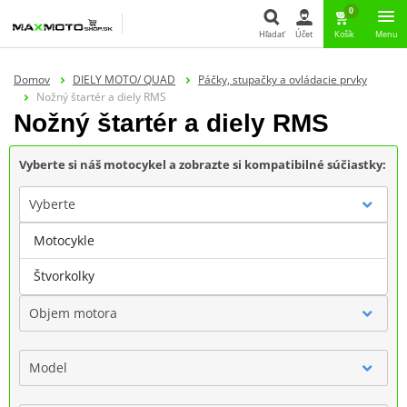
0
Hľadať
Účet
Košík
Menu
Hľadať
Domov
DIELY MOTO/ QUAD
Páčky, stupačky a ovládacie prvky
Nožný štartér a diely RMS
Nožný štartér a diely RMS
Vyberte si náš motocykel a zobrazte si kompatibilné súčiastky:
Vyberte
Motocykle
Značka
Štvorkolky
Objem motora
Model