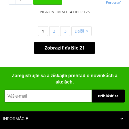
Porovnať
PIGNONE M.M.ET4 LIBER.125
1
2
3
Ďalší
Zobraziť ďalšie 21
Zaregistrujte sa a získajte prehľad o novinkách a
akciách.
Prihlásiť sa
INFORMÁCIE