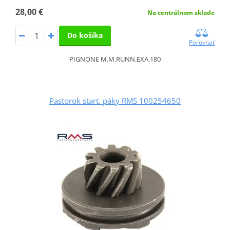
28,00 €
Na centrálnom sklade
Do košíka
Porovnať
PIGNONE M.M.RUNN.EXA.180
Pastorok start. páky RMS 100254650