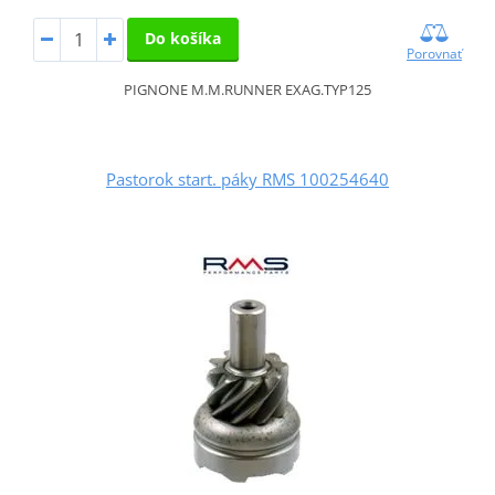
Do košíka
Porovnať
PIGNONE M.M.RUNNER EXAG.TYP125
Pastorok start. páky RMS 100254640