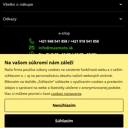
Všetko o nákupe
Odkazy
e-shop
+421 948 541 858 / +421 918 541 858
info@maxmoto.sk
Po - Pi (8:00 - 11:00 | 12:00 - 17:00)
MA
X
MOTO s.r.o.
Na vašom súkromí nám záleží
Slovenských dobrovoľníkov 1439
Naša firma používa súbory cookies na zaistenie funkčnosti webu a s vaším
022 01 Čadca
súhlasom o. i. aj na personalizáciu obsahu našich webových stránok.
Kliknutím na tlačidlo „Súhlasím“ súhlasíte s využívaním cookies a predaním
údajov o správaní na webe a štatistiky uložene v anonymizovanej podobe.
Viac si môžete pozrieť v časti
cookies nastavenia
.
Facebook
Nesúhlasím
Copyright © 2026 www.maxmotoshop.sk
Všetky práva vyhradené
Súhlasím
Prepnúť na klasickú verziu