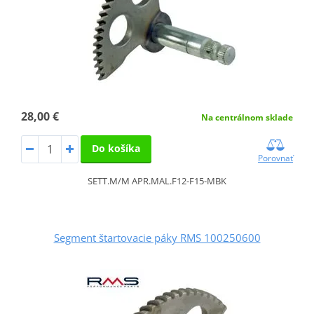
28,00 €
Na centrálnom sklade
Do košíka
Porovnať
SETT.M/M APR.MAL.F12-F15-MBK
Segment štartovacie páky RMS 100250600