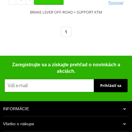
Porovnať
BRAKE LEVER OFF-ROAD + SUPPORT KTM
1
Zaregistrujte sa a získajte prehľad o novinkách a
akciách.
Prihlásiť sa
INFORMÁCIE
Všetko o nákupe