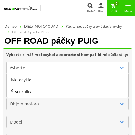
0
Hľadať
Účet
Košík
Menu
Hľadať
Domov
DIELY MOTO/ QUAD
Páčky, stupačky a ovládacie prvky
OFF ROAD páčky PUIG
OFF ROAD páčky PUIG
Vyberte si náš motocykel a zobrazte si kompatibilné súčiastky:
Vyberte
Motocykle
Značka
Štvorkolky
Objem motora
Model