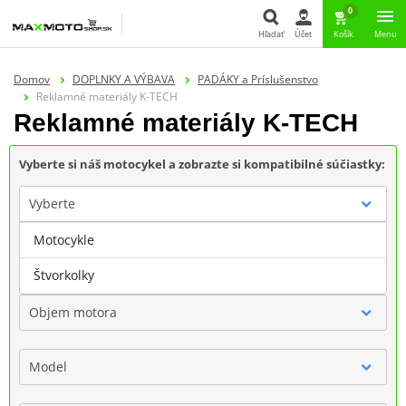
0
Hľadať
Účet
Košík
Menu
Hľadať
Domov
DOPLNKY A VÝBAVA
PADÁKY a Príslušenstvo
Reklamné materiály K-TECH
Reklamné materiály K-TECH
Vyberte si náš motocykel a zobrazte si kompatibilné súčiastky:
Vyberte
Motocykle
Značka
Štvorkolky
Objem motora
Model