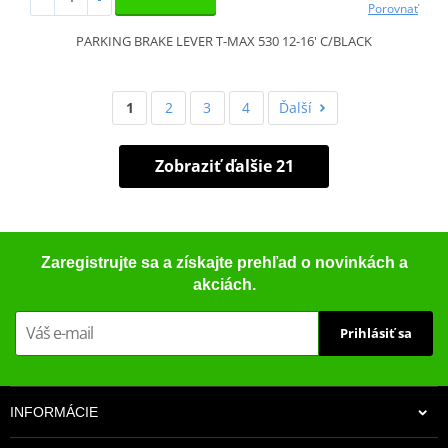
Porovnať
PARKING BRAKE LEVER T-MAX 530 12-16' C/BLACK
1
2
3
4
Ďalší
Zobraziť ďalšie 21
Zaregistrujte sa a získajte prehľad o novinkách a
akciách.
Prihlásiť sa
INFORMÁCIE