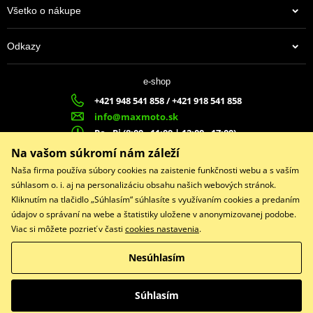
Všetko o nákupe
Odkazy
e-shop
+421 948 541 858 / +421 918 541 858
info@maxmoto.sk
Po - Pi (8:00 - 11:00 | 12:00 - 17:00)
MA
X
MOTO s.r.o.
Na vašom súkromí nám záleží
Slovenských dobrovoľníkov 1439
Naša firma používa súbory cookies na zaistenie funkčnosti webu a s vaším
022 01 Čadca
súhlasom o. i. aj na personalizáciu obsahu našich webových stránok.
Kliknutím na tlačidlo „Súhlasím“ súhlasíte s využívaním cookies a predaním
údajov o správaní na webe a štatistiky uložene v anonymizovanej podobe.
Viac si môžete pozrieť v časti
cookies nastavenia
.
Facebook
Nesúhlasím
Copyright © 2026 www.maxmotoshop.sk
Všetky práva vyhradené
Súhlasím
Prepnúť na klasickú verziu