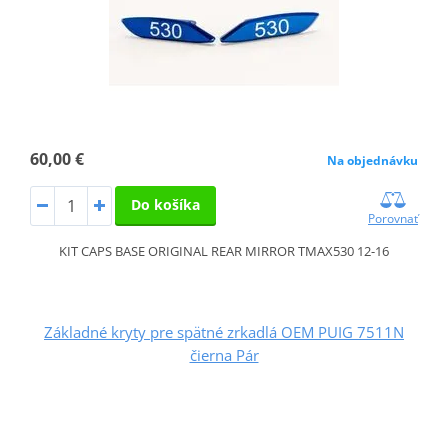
60,00 €
Na objednávku
Do košíka
Porovnať
KIT CAPS BASE ORIGINAL REAR MIRROR TMAX530 12-16
Základné kryty pre spätné zrkadlá OEM PUIG 7511N
čierna Pár