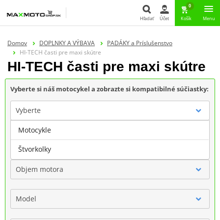
0
Hľadať
Účet
Košík
Menu
Hľadať
Domov
DOPLNKY A VÝBAVA
PADÁKY a Príslušenstvo
HI-TECH časti pre maxi skútre
HI-TECH časti pre maxi skútre
Vyberte si náš motocykel a zobrazte si kompatibilné súčiastky:
Vyberte
Motocykle
Značka
Štvorkolky
Objem motora
Model