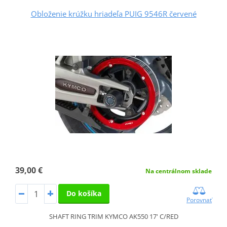
Obloženie krúžku hriadeľa PUIG 9546R červené
39,00 €
Na centrálnom sklade
Do košíka
Porovnať
SHAFT RING TRIM KYMCO AK550 17' C/RED