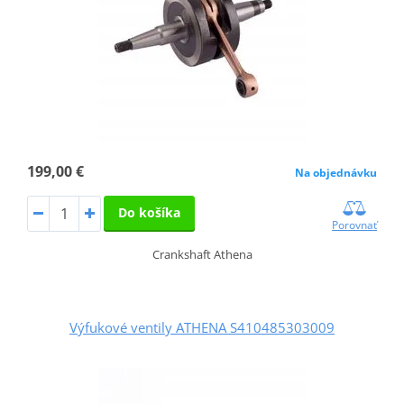
199,00 €
Na objednávku
Do košíka
Porovnať
Crankshaft Athena
Výfukové ventily ATHENA S410485303009