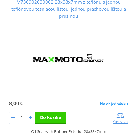
M730902030002 28x38x7mm z teflónu s jednou
teflónovou tesniacou lištou, jednou prachovou lištou a
pružinou
8,00 €
Na objednávku
Do košíka
Porovnať
Oil Seal with Rubber Exterior 28x38x7mm