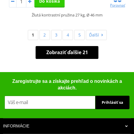
Do košíka
Porovnať
Žlutá kontrastní pružina 27 kg, Ø 46 mm
1
2
3
4
5
Ďalší
Zobraziť ďalšie 21
Zaregistrujte sa a získajte prehľad o novinkách a
akciách.
Prihlásiť sa
INFORMÁCIE