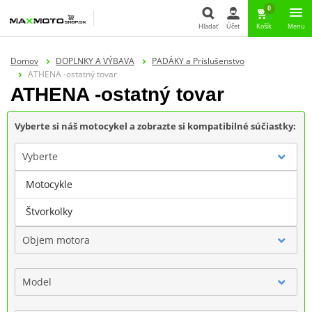
0
Hľadať
Účet
Košík
Menu
Hľadať
Domov
DOPLNKY A VÝBAVA
PADÁKY a Príslušenstvo
ATHENA -ostatný tovar
ATHENA -ostatný tovar
Vyberte si náš motocykel a zobrazte si kompatibilné súčiastky:
Vyberte
Motocykle
Značka
Štvorkolky
Objem motora
Model