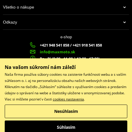
Všetko o nákupe
Odkazy
e-shop
+421 948 541 858 / +421 918 541 858
info@maxmoto.sk
Po - Pi (8:00 - 11:00 | 12:00 - 17:00)
MA
X
MOTO s.r.o.
Na vašom súkromí nám záleží
Slovenských dobrovoľníkov 1439
Naša firma používa súbory cookies na zaistenie funkčnosti webu a s vaším
022 01 Čadca
súhlasom o. i. aj na personalizáciu obsahu našich webových stránok.
Kliknutím na tlačidlo „Súhlasím“ súhlasíte s využívaním cookies a predaním
údajov o správaní na webe a štatistiky uložene v anonymizovanej podobe.
Viac si môžete pozrieť v časti
cookies nastavenia
.
Facebook
Nesúhlasím
Copyright © 2026 www.maxmotoshop.sk
Všetky práva vyhradené
Súhlasím
Prepnúť na klasickú verziu