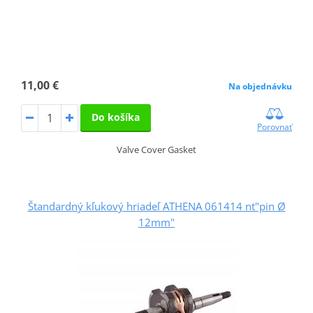
11,00 €
Na objednávku
Do košíka
Porovnať
Valve Cover Gasket
Štandardný kľukový hriadeľ ATHENA 061414 nt"pin Ø
12mm"