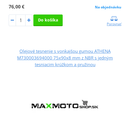
76,00 €
Na objednávku
Do košíka
Porovnať
Olejové tesnenie s vonkajšou gumou ATHENA
M730003694000 75x90x8 mm z NBR s jedným
tesniacim krúžkom a pružinou