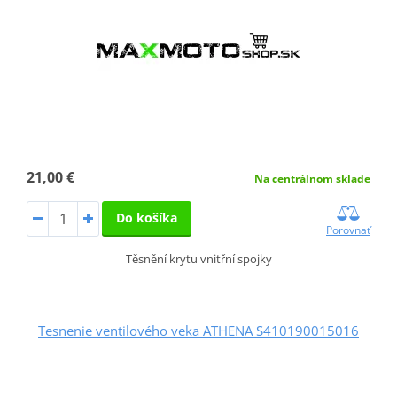
21,00 €
Na centrálnom sklade
Do košíka
Porovnať
Těsnění krytu vnitřní spojky
Tesnenie ventilového veka ATHENA S410190015016