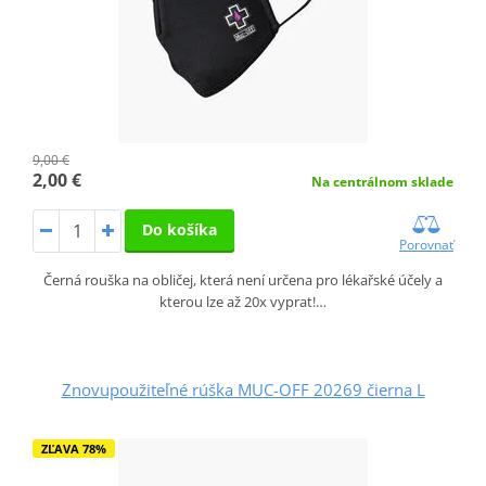
9,00 €
2,00 €
Na centrálnom sklade
Do košíka
Porovnať
Černá rouška na obličej, která není určena pro lékařské účely a
kterou lze až 20x vyprat!…
Znovupoužiteľné rúška MUC-OFF 20269 čierna L
ZĽAVA 78%