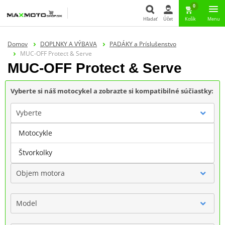
0
Hľadať
Účet
Košík
Menu
Hľadať
Domov
DOPLNKY A VÝBAVA
PADÁKY a Príslušenstvo
MUC-OFF Protect & Serve
MUC-OFF Protect & Serve
Vyberte si náš motocykel a zobrazte si kompatibilné súčiastky:
Vyberte
Motocykle
Značka
Štvorkolky
Objem motora
Model