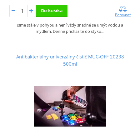
Do košíka
Porovnať
Jsme stále v pohybu a není vždy snadné se umýt vodou a
mýdlem. Denně přicházíte do styku…
Antibakteriálny univerzálny čistič MUC-OFF 20238
500ml