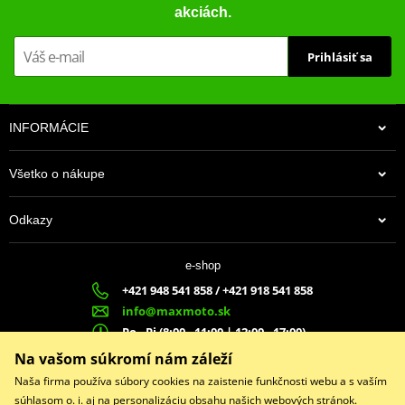
akciách.
Prihlásiť sa
INFORMÁCIE
Všetko o nákupe
Odkazy
e-shop
+421 948 541 858 / +421 918 541 858
info@maxmoto.sk
Po - Pi (8:00 - 11:00 | 12:00 - 17:00)
MA
X
MOTO s.r.o.
Na vašom súkromí nám záleží
Slovenských dobrovoľníkov 1439
Naša firma používa súbory cookies na zaistenie funkčnosti webu a s vaším
022 01 Čadca
súhlasom o. i. aj na personalizáciu obsahu našich webových stránok.