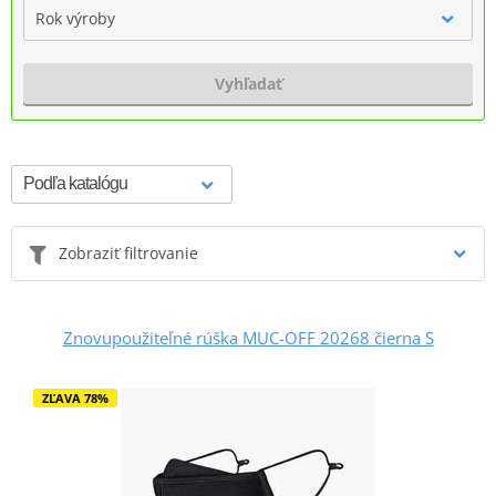
Rok výroby
Vyhľadať
Zobraziť filtrovanie
Znovupoužiteľné rúška MUC-OFF 20268 čierna S
ZĽAVA 78%