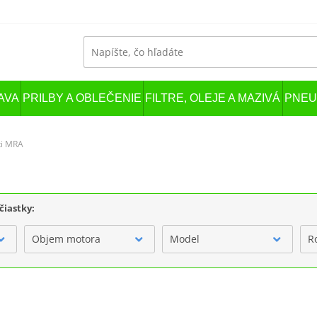
AVA
PRILBY A OBLEČENIE
FILTRE, OLEJE A MAZIVÁ
PNEU
xi MRA
čiastky:
Objem motora
Model
R