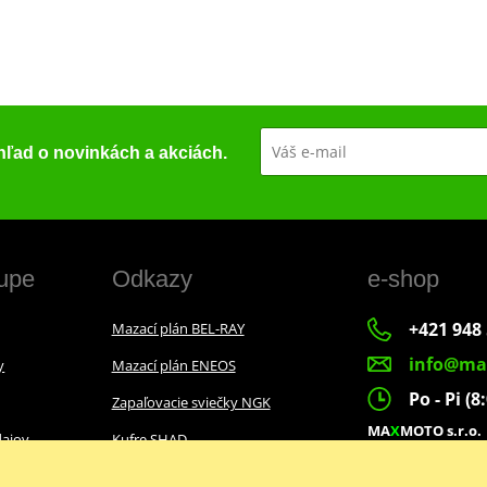
ehľad o novinkách a akciách.
upe
Odkazy
e-shop
+421 948 
Mazací plán BEL-RAY
info@ma
y
Mazací plán ENEOS
Po - Pi (8
Zapaľovacie sviečky NGK
MA
X
MOTO s.r.o.
ajov
Kufre SHAD
Slovenských dobr
022 01 Čadca