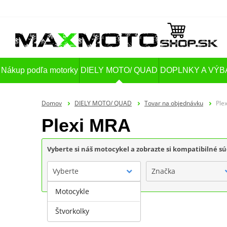
Nákup podľa motorky
DIELY MOTO/ QUAD
DOPLNKY A VÝB
Domov
DIELY MOTO/ QUAD
Tovar na objednávku
Ple
Plexi MRA
Vyberte si náš motocykel a zobrazte si kompatibilné sú
Vyberte
Značka
Motocykle
Štvorkolky