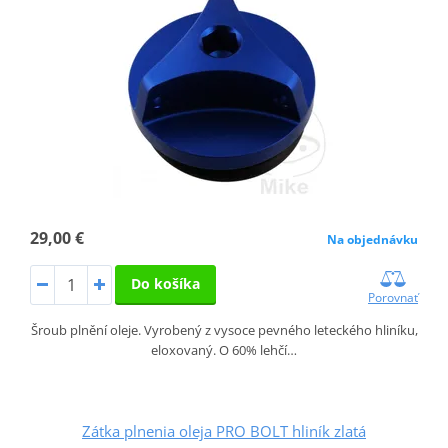
29,00 €
Na objednávku
Do košíka
Porovnať
Šroub plnění oleje. Vyrobený z vysoce pevného leteckého hliníku,
eloxovaný. O 60% lehčí…
Zátka plnenia oleja PRO BOLT hliník zlatá