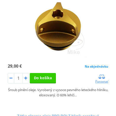
29,00 €
Na objednávku
Do košíka
Porovnať
Šroub plnění oleje. Vyrobený z vysoce pevného leteckého hliníku,
eloxovaný. O 60% lehčí…
Zátka plnenia oleja PRO BOLT hliník oranžová