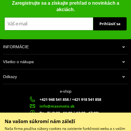
Zaregistrujte sa a získajte prehľad o novinkách a
akciách.
Prihlásiť sa
INFORMÁCIE
Všetko o nákupe
Odkazy
e-shop
+421 948 541 858 / +421 918 541 858
info@maxmoto.sk
Po - Pi (8:00 - 11:00 | 12:00 - 17:00)
MA
X
MOTO s.r.o.
Na vašom súkromí nám záleží
Slovenských dobrovoľníkov 1439
Naša firma používa súbory cookies na zaistenie funkčnosti webu a s vaším
022 01 Čadca