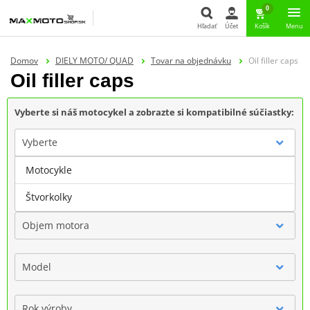
0
Hľadať
Účet
Košík
Menu
Hľadať
Domov
DIELY MOTO/ QUAD
Tovar na objednávku
Oil filler caps
Oil filler caps
Vyberte si náš motocykel a zobrazte si kompatibilné súčiastky:
Vyberte
Motocykle
Značka
Štvorkolky
Objem motora
Model
Rok výroby