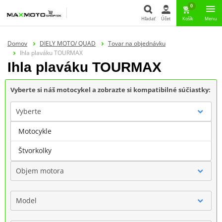
0
Hľadať
Účet
Košík
Menu
Hľadať
Domov
DIELY MOTO/ QUAD
Tovar na objednávku
Ihla plaváku TOURMAX
Ihla plaváku TOURMAX
Vyberte si náš motocykel a zobrazte si kompatibilné súčiastky:
Vyberte
Motocykle
Značka
Štvorkolky
Objem motora
Model