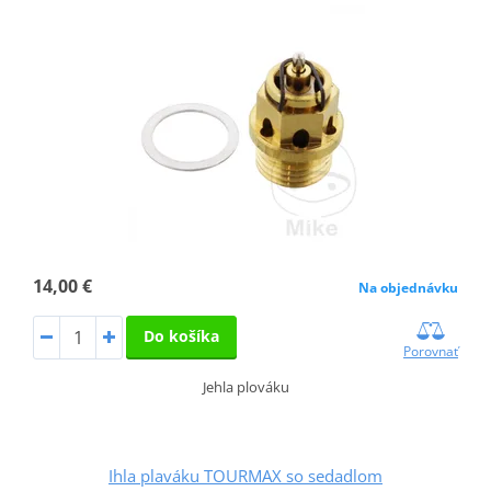
14,00 €
Na objednávku
Do košíka
Porovnať
Jehla plováku
Ihla plaváku TOURMAX so sedadlom