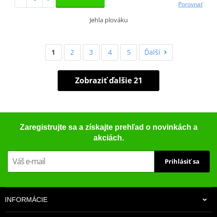
Porovnať
Jehla plováku
1
2
3
4
5
Ďalší
Zobraziť ďalšie 21
Zaregistrujte sa a získajte prehľad o novinkách a
akciách.
Prihlásiť sa
INFORMÁCIE