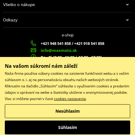
Všetko o nákupe
Odkazy
e-shop
+421 948 541 858 / +421 918 541 858
info@maxmoto.sk
Po - Pi (8:00 - 11:00 | 12:00 - 17:00)
MA
X
MOTO s.r.o.
Na vašom súkromí nám záleží
Slovenských dobrovoľníkov 1439
Naša firma používa súbory cookies na zaistenie funkčnosti webu a s vaším
022 01 Čadca
súhlasom o. i. aj na personalizáciu obsahu našich webových stránok.
Kliknutím na tlačidlo „Súhlasím“ súhlasíte s využívaním cookies a predaním
údajov o správaní na webe a štatistiky uložene v anonymizovanej podobe.
Viac si môžete pozrieť v časti
cookies nastavenia
.
Facebook
Nesúhlasím
Copyright © 2026 www.maxmotoshop.sk
Všetky práva vyhradené
Súhlasím
Prepnúť na klasickú verziu