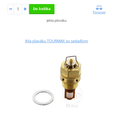
Do košíka
Porovnať
Jehla plováku
Ihla plaváku TOURMAX so sedadlom