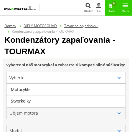
0
Hľadať
Účet
Košík
Menu
Hľadať
Domov
DIELY MOTO/ QUAD
Tovar na objednávku
Kondenzátory zapaľovania -TOURMAX
Kondenzátory zapaľovania -
TOURMAX
Vyberte si náš motocykel a zobrazte si kompatibilné súčiastky:
Vyberte
Motocykle
Značka
Štvorkolky
Objem motora
Model