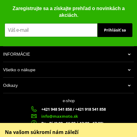
Zaregistrujte sa a získajte prehľad o novinkách a
akciách.
Prihlásiť sa
INFORMÁCIE
Všetko o nákupe
Odkazy
e-shop
+421 948 541 858 / +421 918 541 858
info@maxmoto.sk
Po - Pi (8:00 - 11:00 | 12:00 - 17:00)
MA
X
MOTO s.r.o.
Na vašom súkromí nám záleží
Slovenských dobrovoľníkov 1439